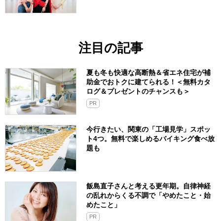
注目の記事
夏も冬も快適な高断熱＆省エネ住宅が補
助金でおトクに建てられる！＜無料カタ
ログ＆プレゼントのチャンスも＞
PR
今行きたい、関東の「工場見学」スポッ
ト4つ。無料で楽しめるバイキング食べ放
題も
飯島直子さんと考える更年期。自律神経
の乱れからくる不調で「やめたこと・始
めたこと」
PR