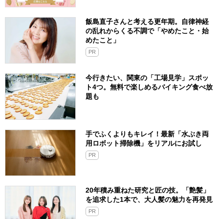
飯島直子さんと考える更年期。自律神経
の乱れからくる不調で「やめたこと・始
めたこと」
PR
今行きたい、関東の「工場見学」スポッ
ト4つ。無料で楽しめるバイキング食べ放
題も
手でふくよりもキレイ！最新「水ぶき両
用ロボット掃除機」をリアルにお試し
PR
20年積み重ねた研究と匠の技。「艶髪」
を追求した1本で、大人髪の魅力を再発見
PR