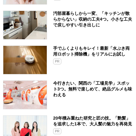
汚部屋暮らしから一変、「キッチンが散
らからない」収納の工夫4つ。小さな工夫
で戻しやすい引き出しに
手でふくよりもキレイ！最新「水ぶき両
用ロボット掃除機」をリアルにお試し
PR
今行きたい、関西の「工場見学」スポッ
ト3つ。無料で楽しめて、絶品グルメも味
わえる
20年積み重ねた研究と匠の技。「艶髪」
を追求した1本で、大人髪の魅力を再発見
PR