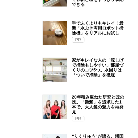
できる
手でふくよりもキレイ！最
新「水ぶき両用ロボット掃
除機」をリアルにお試し
PR
家がキレイな人の「涼しげ
で掃除もしやすい」部屋づ
くりのコツ5つ。水回りは
「ついで掃除」を徹底
20年積み重ねた研究と匠の
技。「艶髪」を追求した1
本で、大人髪の魅力を再発
見
PR
“りくりゅう”が語る、帰国