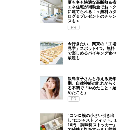
夏も冬も快適な高断熱＆省
エネ住宅が補助金でおトク
に建てられる！＜無料カタ
ログ＆プレゼントのチャン
スも＞
PR
今行きたい、関東の「工場
見学」スポット4つ。無料
で楽しめるバイキング食べ
放題も
飯島直子さんと考える更年
期。自律神経の乱れからく
る不調で「やめたこと・始
めたこと」
PR
“コンロ横の小さい引き出
し”にジャストフィット。1
10円「調味料ストッカー」
で砂糖と塩をすっきり収納