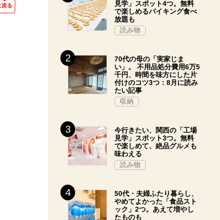
見学」スポット4つ。無料
に戻る
で楽しめるバイキング食べ
放題も
読み物
70代の母の「実家じま
い」。 不用品処分費用6万5
千円、時間を味方にした片
付けのコツ3つ：8月に読み
たい記事
収納
今行きたい、関西の「工場
見学」スポット3つ。無料
で楽しめて、絶品グルメも
味わえる
読み物
50代・夫婦ふたり暮らし、
やめてよかった「食品スト
ック」2つ。あえて増やし
たものも