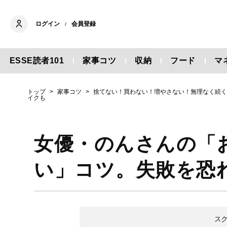
ログイン
会員登録
/
ESSE読者101
家事コツ
収納
フード
マ
トップ
家事コツ
捨てない！買わない！増やさない！無理なく続
イクも
女優・のんさんの「
い」コツ。失敗を恐
ス