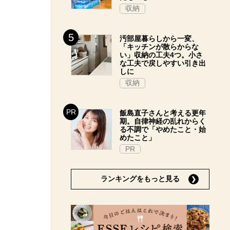
収納
汚部屋暮らしから一変、
「キッチンが散らからな
い」収納の工夫4つ。小さ
な工夫で戻しやすい引き出
しに
収納
飯島直子さんと考える更年
期。自律神経の乱れからく
る不調で「やめたこと・始
めたこと」
PR
ランキングをもっと見る