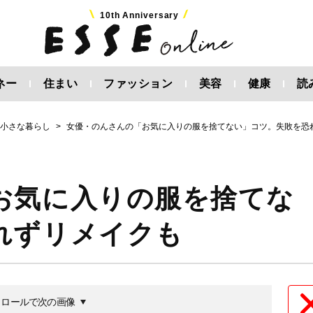
10th Anniversary
ネー
住まい
ファッション
美容
健康
読
く小さな暮らし
女優・のんさんの「お気に入りの服を捨てない」コツ。失敗を恐
お気に入りの服を捨てな
れずリメイクも
クロールで次の画像