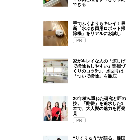
できる
手でふくよりもキレイ！最
新「水ぶき両用ロボット掃
除機」をリアルにお試し
PR
家がキレイな人の「涼しげ
で掃除もしやすい」部屋づ
くりのコツ5つ。水回りは
「ついで掃除」を徹底
20年積み重ねた研究と匠の
技。「艶髪」を追求した1
本で、大人髪の魅力を再発
見
PR
“りくりゅう”が語る、帰国