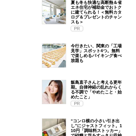
夏も冬も快適な高断熱＆省
エネ住宅が補助金でおトク
に建てられる！＜無料カタ
ログ＆プレゼントのチャン
スも＞
PR
今行きたい、関東の「工場
見学」スポット4つ。無料
で楽しめるバイキング食べ
放題も
飯島直子さんと考える更年
期。自律神経の乱れからく
る不調で「やめたこと・始
めたこと」
PR
“コンロ横の小さい引き出
し”にジャストフィット。1
10円「調味料ストッカー」
で砂糖と塩をすっきり収納