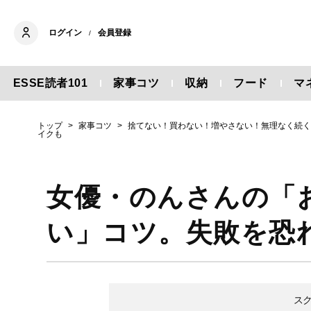
ログイン
会員登録
/
ESSE読者101
家事コツ
収納
フード
マ
トップ
家事コツ
捨てない！買わない！増やさない！無理なく続
イクも
女優・のんさんの「
い」コツ。失敗を恐
ス