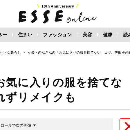
10th Anniversary
ネー
住まい
ファッション
美容
健康
読
く小さな暮らし
女優・のんさんの「お気に入りの服を捨てない」コツ。失敗を恐
お気に入りの服を捨てな
れずリメイクも
クロールで次の画像