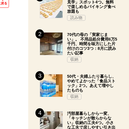
見学」スポット4つ。無料
に戻る
で楽しめるバイキング食べ
放題も
読み物
70代の母の「実家じま
い」。 不用品処分費用6万5
千円、時間を味方にした片
付けのコツ3つ：8月に読み
たい記事
収納
50代・夫婦ふたり暮らし、
やめてよかった「食品スト
ック」2つ。あえて増やし
たものも
収納
汚部屋暮らしから一変、
「キッチンが散らからな
い」収納の工夫4つ。小さ
な工夫で戻しやすい引き出