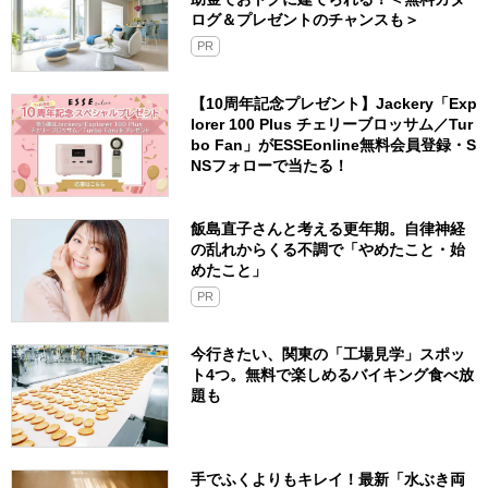
ログ＆プレゼントのチャンスも＞
PR
【10周年記念プレゼント】Jackery「Exp
lorer 100 Plus チェリーブロッサム／Tur
bo Fan」がESSEonline無料会員登録・S
NSフォローで当たる！
飯島直子さんと考える更年期。自律神経
の乱れからくる不調で「やめたこと・始
めたこと」
PR
今行きたい、関東の「工場見学」スポッ
ト4つ。無料で楽しめるバイキング食べ放
題も
手でふくよりもキレイ！最新「水ぶき両