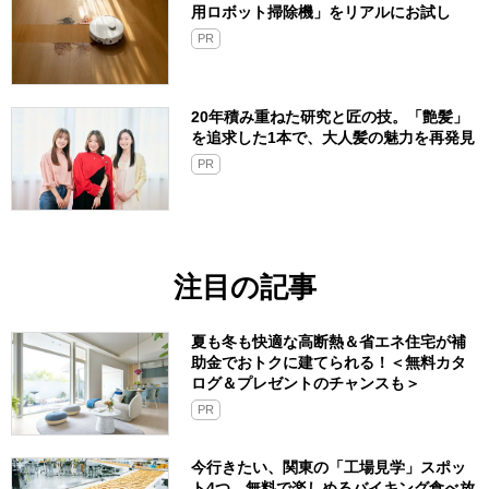
用ロボット掃除機」をリアルにお試し
PR
20年積み重ねた研究と匠の技。「艶髪」
を追求した1本で、大人髪の魅力を再発見
PR
注目の記事
夏も冬も快適な高断熱＆省エネ住宅が補
助金でおトクに建てられる！＜無料カタ
ログ＆プレゼントのチャンスも＞
PR
今行きたい、関東の「工場見学」スポッ
ト4つ。無料で楽しめるバイキング食べ放