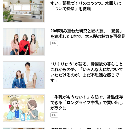
すい」部屋づくりのコツ5つ。水回りは
「ついで掃除」を徹底
20年積み重ねた研究と匠の技。「艶髪」
を追求した1本で、大人髪の魅力を再発見
PR
“りくりゅう”が語る、帰国後の暮らしと
これからの夢。「いろんな人に気づいて
いただけるのが、まだ不思議な感じで
す」
「牛乳がもうない！」を防ぐ。常温保存
できる「ロングライフ牛乳」で買い出し
がラクに
PR