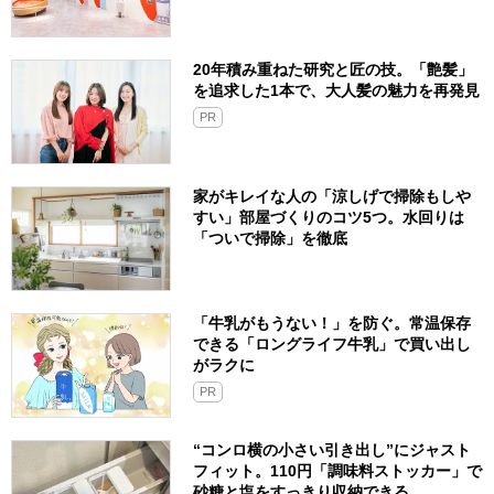
20年積み重ねた研究と匠の技。「艶髪」
を追求した1本で、大人髪の魅力を再発見
PR
家がキレイな人の「涼しげで掃除もしや
すい」部屋づくりのコツ5つ。水回りは
「ついで掃除」を徹底
「牛乳がもうない！」を防ぐ。常温保存
できる「ロングライフ牛乳」で買い出し
がラクに
PR
“コンロ横の小さい引き出し”にジャスト
フィット。110円「調味料ストッカー」で
砂糖と塩をすっきり収納できる