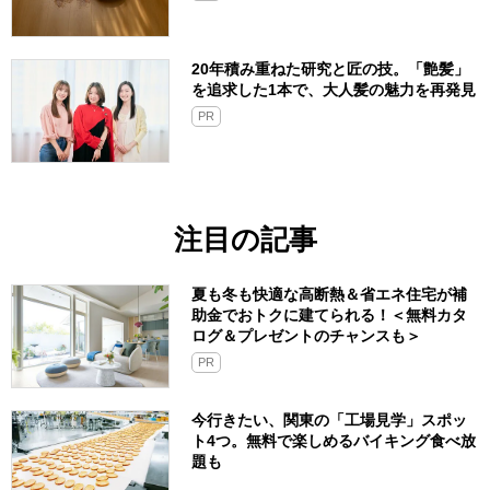
20年積み重ねた研究と匠の技。「艶髪」
を追求した1本で、大人髪の魅力を再発見
PR
注目の記事
夏も冬も快適な高断熱＆省エネ住宅が補
助金でおトクに建てられる！＜無料カタ
ログ＆プレゼントのチャンスも＞
PR
今行きたい、関東の「工場見学」スポッ
ト4つ。無料で楽しめるバイキング食べ放
題も