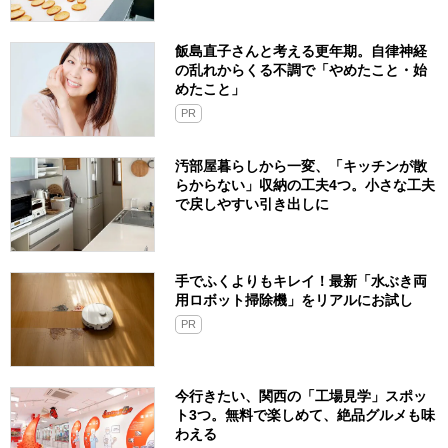
飯島直子さんと考える更年期。自律神経
の乱れからくる不調で「やめたこと・始
めたこと」
PR
汚部屋暮らしから一変、「キッチンが散
らからない」収納の工夫4つ。小さな工夫
で戻しやすい引き出しに
手でふくよりもキレイ！最新「水ぶき両
用ロボット掃除機」をリアルにお試し
PR
今行きたい、関西の「工場見学」スポッ
ト3つ。無料で楽しめて、絶品グルメも味
わえる