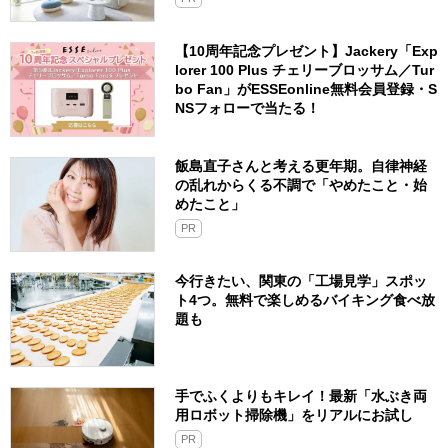
【10周年記念プレゼント】Jackery「Exp
lorer 100 Plus チェリーブロッサム／Tur
bo Fan」がESSEonline無料会員登録・S
NSフォローで当たる！
飯島直子さんと考える更年期。自律神経
の乱れからくる不調で「やめたこと・始
めたこと」
PR
今行きたい、関東の「工場見学」スポッ
ト4つ。無料で楽しめるバイキング食べ放
題も
手でふくよりもキレイ！最新「水ぶき両
用ロボット掃除機」をリアルにお試し
PR