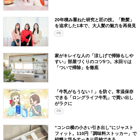
20年積み重ねた研究と匠の技。「艶髪」
を追求した1本で、大人髪の魅力を再発見
PR
家がキレイな人の「涼しげで掃除もしや
すい」部屋づくりのコツ5つ。水回りは
「ついで掃除」を徹底
「牛乳がもうない！」を防ぐ。常温保存
できる「ロングライフ牛乳」で買い出し
がラクに
PR
“コンロ横の小さい引き出し”にジャスト
フィット。110円「調味料ストッカー」で
砂糖と塩をすっきり収納できる