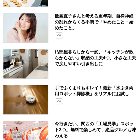
飯島直子さんと考える更年期。自律神経
の乱れからくる不調で「やめたこと・始
めたこと」
PR
汚部屋暮らしから一変、「キッチンが散
らからない」収納の工夫4つ。小さな工夫
で戻しやすい引き出しに
手でふくよりもキレイ！最新「水ぶき両
用ロボット掃除機」をリアルにお試し
PR
今行きたい、関西の「工場見学」スポッ
ト3つ。無料で楽しめて、絶品グルメも味
わえる