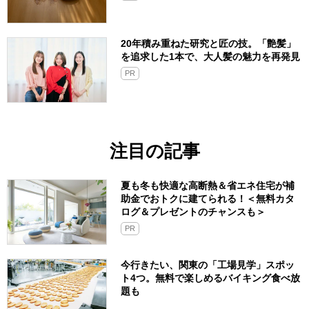
20年積み重ねた研究と匠の技。「艶髪」
を追求した1本で、大人髪の魅力を再発見
PR
注目の記事
夏も冬も快適な高断熱＆省エネ住宅が補
助金でおトクに建てられる！＜無料カタ
ログ＆プレゼントのチャンスも＞
PR
今行きたい、関東の「工場見学」スポッ
ト4つ。無料で楽しめるバイキング食べ放
題も