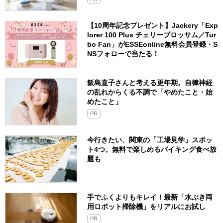
【10周年記念プレゼント】Jackery「Exp
lorer 100 Plus チェリーブロッサム／Tur
bo Fan」がESSEonline無料会員登録・S
NSフォローで当たる！
飯島直子さんと考える更年期。自律神経
の乱れからくる不調で「やめたこと・始
めたこと」
PR
今行きたい、関東の「工場見学」スポッ
ト4つ。無料で楽しめるバイキング食べ放
題も
手でふくよりもキレイ！最新「水ぶき両
用ロボット掃除機」をリアルにお試し
PR