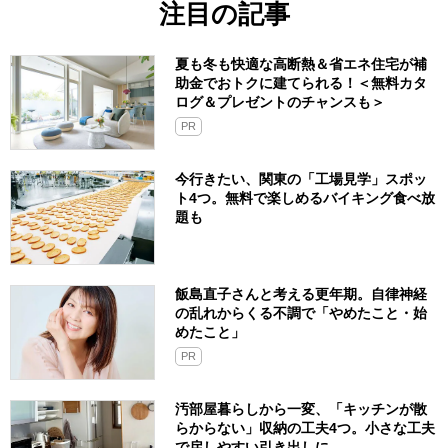
注目の記事
夏も冬も快適な高断熱＆省エネ住宅が補
助金でおトクに建てられる！＜無料カタ
ログ＆プレゼントのチャンスも＞
PR
今行きたい、関東の「工場見学」スポッ
ト4つ。無料で楽しめるバイキング食べ放
題も
飯島直子さんと考える更年期。自律神経
の乱れからくる不調で「やめたこと・始
めたこと」
PR
汚部屋暮らしから一変、「キッチンが散
らからない」収納の工夫4つ。小さな工夫
で戻しやすい引き出しに