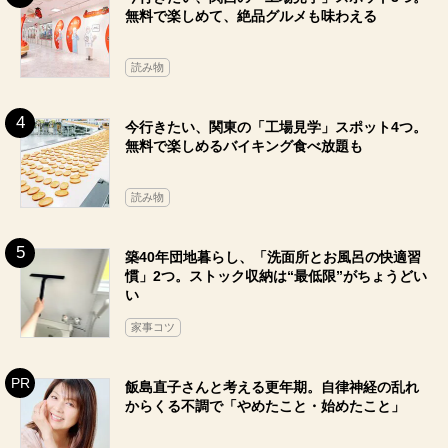
無料で楽しめて、絶品グルメも味わえる
読み物
今行きたい、関東の「工場見学」スポット4つ。
無料で楽しめるバイキング食べ放題も
読み物
築40年団地暮らし、「洗面所とお風呂の快適習
慣」2つ。ストック収納は“最低限”がちょうどい
い
家事コツ
飯島直子さんと考える更年期。自律神経の乱れ
からくる不調で「やめたこと・始めたこと」