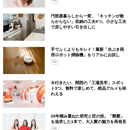
PR
汚部屋暮らしから一変、「キッチンが散
らからない」収納の工夫4つ。小さな工夫
で戻しやすい引き出しに
手でふくよりもキレイ！最新「水ぶき両
用ロボット掃除機」をリアルにお試し
PR
今行きたい、関西の「工場見学」スポッ
ト3つ。無料で楽しめて、絶品グルメも味
わえる
20年積み重ねた研究と匠の技。「艶髪」
を追求した1本で、大人髪の魅力を再発見
PR