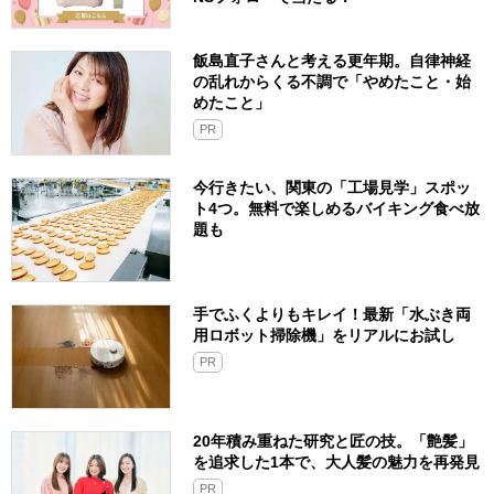
飯島直子さんと考える更年期。自律神経
の乱れからくる不調で「やめたこと・始
めたこと」
PR
今行きたい、関東の「工場見学」スポッ
ト4つ。無料で楽しめるバイキング食べ放
題も
手でふくよりもキレイ！最新「水ぶき両
用ロボット掃除機」をリアルにお試し
PR
20年積み重ねた研究と匠の技。「艶髪」
を追求した1本で、大人髪の魅力を再発見
PR