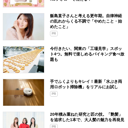
飯島直子さんと考える更年期。自律神経
の乱れからくる不調で「やめたこと・始
めたこと」
PR
今行きたい、関東の「工場見学」スポッ
ト4つ。無料で楽しめるバイキング食べ放
題も
手でふくよりもキレイ！最新「水ぶき両
用ロボット掃除機」をリアルにお試し
PR
20年積み重ねた研究と匠の技。「艶髪」
を追求した1本で、大人髪の魅力を再発見
PR