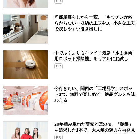
PR
汚部屋暮らしから一変、「キッチンが散
らからない」収納の工夫4つ。小さな工夫
で戻しやすい引き出しに
手でふくよりもキレイ！最新「水ぶき両
用ロボット掃除機」をリアルにお試し
PR
今行きたい、関西の「工場見学」スポッ
ト3つ。無料で楽しめて、絶品グルメも味
わえる
20年積み重ねた研究と匠の技。「艶髪」
を追求した1本で、大人髪の魅力を再発見
PR