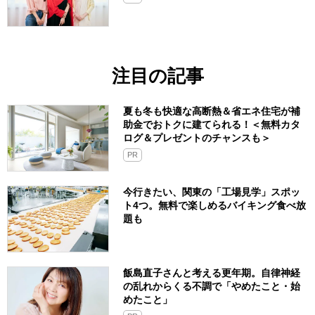
注目の記事
夏も冬も快適な高断熱＆省エネ住宅が補
助金でおトクに建てられる！＜無料カタ
ログ＆プレゼントのチャンスも＞
PR
今行きたい、関東の「工場見学」スポッ
ト4つ。無料で楽しめるバイキング食べ放
題も
飯島直子さんと考える更年期。自律神経
の乱れからくる不調で「やめたこと・始
めたこと」