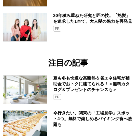
20年積み重ねた研究と匠の技。「艶髪」
を追求した1本で、大人髪の魅力を再発見
PR
注目の記事
夏も冬も快適な高断熱＆省エネ住宅が補
助金でおトクに建てられる！＜無料カタ
ログ＆プレゼントのチャンスも＞
PR
今行きたい、関東の「工場見学」スポッ
ト4つ。無料で楽しめるバイキング食べ放
題も