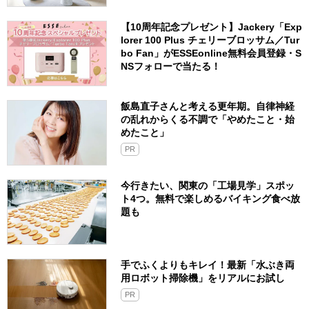
【10周年記念プレゼント】Jackery「Exp
lorer 100 Plus チェリーブロッサム／Tur
bo Fan」がESSEonline無料会員登録・S
NSフォローで当たる！
飯島直子さんと考える更年期。自律神経
の乱れからくる不調で「やめたこと・始
めたこと」
PR
今行きたい、関東の「工場見学」スポッ
ト4つ。無料で楽しめるバイキング食べ放
題も
手でふくよりもキレイ！最新「水ぶき両
用ロボット掃除機」をリアルにお試し
PR