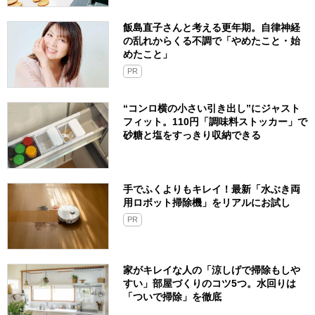
飯島直子さんと考える更年期。自律神経
の乱れからくる不調で「やめたこと・始
めたこと」
PR
“コンロ横の小さい引き出し”にジャスト
フィット。110円「調味料ストッカー」で
砂糖と塩をすっきり収納できる
手でふくよりもキレイ！最新「水ぶき両
用ロボット掃除機」をリアルにお試し
PR
家がキレイな人の「涼しげで掃除もしや
すい」部屋づくりのコツ5つ。水回りは
「ついで掃除」を徹底