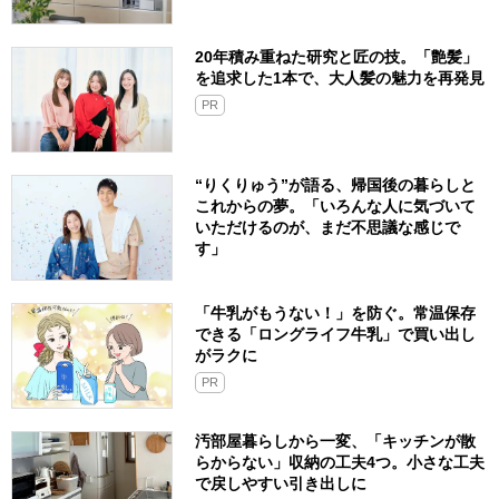
20年積み重ねた研究と匠の技。「艶髪」
を追求した1本で、大人髪の魅力を再発見
PR
“りくりゅう”が語る、帰国後の暮らしと
これからの夢。「いろんな人に気づいて
いただけるのが、まだ不思議な感じで
す」
「牛乳がもうない！」を防ぐ。常温保存
できる「ロングライフ牛乳」で買い出し
がラクに
PR
汚部屋暮らしから一変、「キッチンが散
らからない」収納の工夫4つ。小さな工夫
で戻しやすい引き出しに