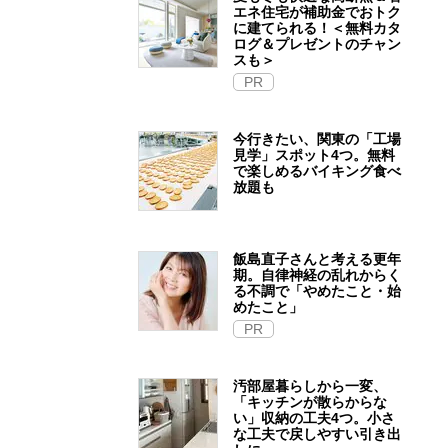
エネ住宅が補助金でおトク
に建てられる！＜無料カタ
ログ＆プレゼントのチャン
スも＞
PR
今行きたい、関東の「工場
見学」スポット4つ。無料
で楽しめるバイキング食べ
放題も
飯島直子さんと考える更年
期。自律神経の乱れからく
る不調で「やめたこと・始
めたこと」
PR
汚部屋暮らしから一変、
「キッチンが散らからな
い」収納の工夫4つ。小さ
な工夫で戻しやすい引き出