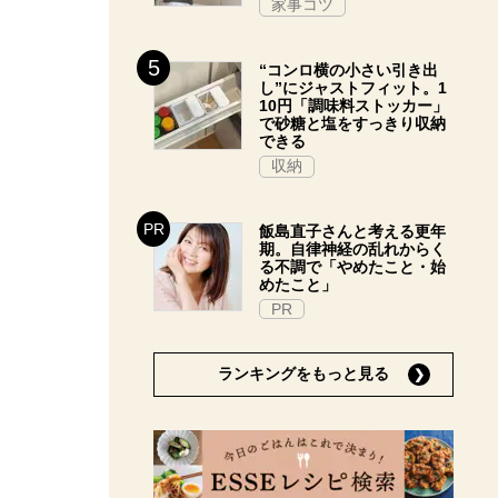
家事コツ
“コンロ横の小さい引き出
し”にジャストフィット。1
10円「調味料ストッカー」
で砂糖と塩をすっきり収納
できる
収納
飯島直子さんと考える更年
期。自律神経の乱れからく
る不調で「やめたこと・始
めたこと」
PR
ランキングをもっと見る