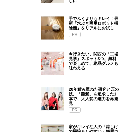
しに
手でふくよりもキレイ！最
新「水ぶき両用ロボット掃
除機」をリアルにお試し
PR
今行きたい、関西の「工場
見学」スポット3つ。無料
で楽しめて、絶品グルメも
味わえる
20年積み重ねた研究と匠の
技。「艶髪」を追求した1
本で、大人髪の魅力を再発
見
PR
家がキレイな人の「涼しげ
で掃除もしやすい」部屋づ