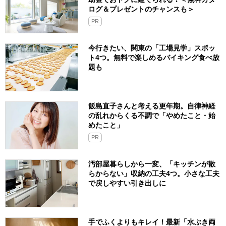
ログ＆プレゼントのチャンスも＞
PR
今行きたい、関東の「工場見学」スポッ
ト4つ。無料で楽しめるバイキング食べ放
題も
飯島直子さんと考える更年期。自律神経
の乱れからくる不調で「やめたこと・始
めたこと」
PR
汚部屋暮らしから一変、「キッチンが散
らからない」収納の工夫4つ。小さな工夫
で戻しやすい引き出しに
手でふくよりもキレイ！最新「水ぶき両