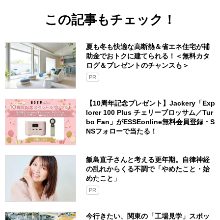
この記事もチェック！
夏も冬も快適な高断熱＆省エネ住宅が補
助金でおトクに建てられる！＜無料カタ
ログ＆プレゼントのチャンスも＞
PR
【10周年記念プレゼント】Jackery「Exp
lorer 100 Plus チェリーブロッサム／Tur
bo Fan」がESSEonline無料会員登録・S
NSフォローで当たる！
飯島直子さんと考える更年期。自律神経
の乱れからくる不調で「やめたこと・始
めたこと」
PR
今行きたい、関東の「工場見学」スポッ