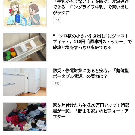
「牛乳がもうない！」を防ぐ。常温保存
できる「ロングライフ牛乳」で買い出し
がラクに
PR
“コンロ横の小さい引き出し”にジャスト
フィット。110円「調味料ストッカー」で
砂糖と塩をすっきり収納できる
防災・停電対策にあると安心。「超薄型
ポータブル電源」の実力は？​
PR
家を片付けたら年収70万円アップ！汚部
屋が一変、「貯まる家」のビフォー・ア
フター