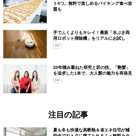
ト4つ。無料で楽しめるバイキング食べ放
題も
手でふくよりもキレイ！最新「水ぶき両
用ロボット掃除機」をリアルにお試し
PR
20年積み重ねた研究と匠の技。「艶髪」
を追求した1本で、大人髪の魅力を再発見
PR
注目の記事
夏も冬も快適な高断熱＆省エネ住宅が補
助金でおトクに建てられる！＜無料カタ