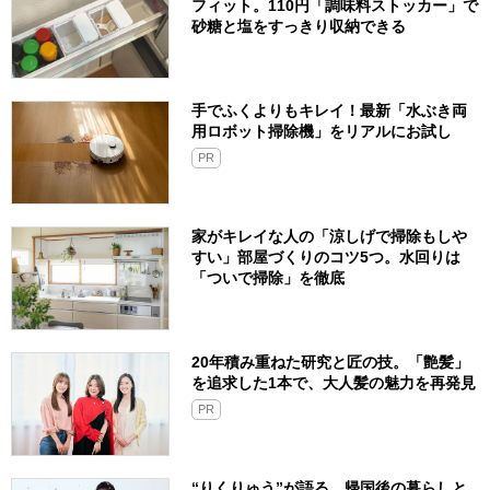
フィット。110円「調味料ストッカー」で
砂糖と塩をすっきり収納できる
手でふくよりもキレイ！最新「水ぶき両
用ロボット掃除機」をリアルにお試し
PR
家がキレイな人の「涼しげで掃除もしや
すい」部屋づくりのコツ5つ。水回りは
「ついで掃除」を徹底
20年積み重ねた研究と匠の技。「艶髪」
を追求した1本で、大人髪の魅力を再発見
PR
“りくりゅう”が語る、帰国後の暮らしと