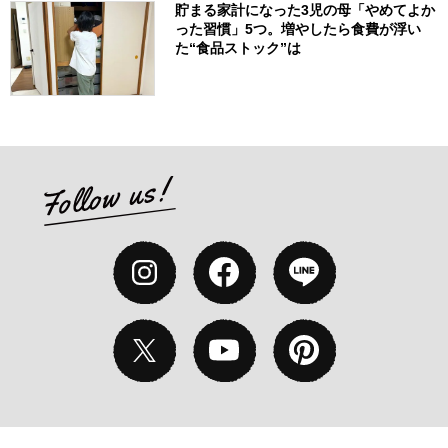
貯まる家計になった3児の母「やめてよか
った習慣」5つ。増やしたら食費が浮い
た“食品ストック”は