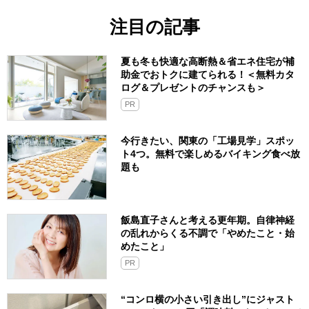
注目の記事
夏も冬も快適な高断熱＆省エネ住宅が補
助金でおトクに建てられる！＜無料カタ
ログ＆プレゼントのチャンスも＞
PR
今行きたい、関東の「工場見学」スポッ
ト4つ。無料で楽しめるバイキング食べ放
題も
飯島直子さんと考える更年期。自律神経
の乱れからくる不調で「やめたこと・始
めたこと」
PR
“コンロ横の小さい引き出し”にジャスト