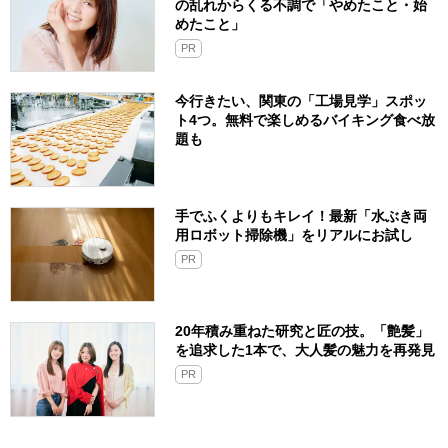
の乱れからくる不調で「やめたこと・始
めたこと」
PR
今行きたい、関東の「工場見学」スポッ
ト4つ。無料で楽しめるバイキング食べ放
題も
手でふくよりもキレイ！最新「水ぶき両
用ロボット掃除機」をリアルにお試し
PR
20年積み重ねた研究と匠の技。「艶髪」
を追求した1本で、大人髪の魅力を再発見
PR