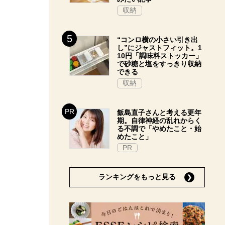
収納
“コンロ横の小さい引き出
し”にジャストフィット。1
10円「調味料ストッカー」
で砂糖と塩をすっきり収納
できる
収納
飯島直子さんと考える更年
期。自律神経の乱れからく
る不調で「やめたこと・始
めたこと」
PR
ランキングをもっと見る