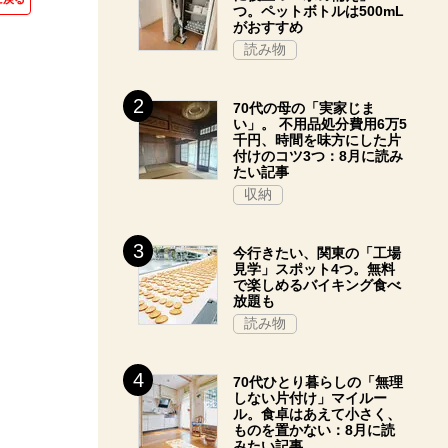
つ。ペットボトルは500mL
がおすすめ
読み物
70代の母の「実家じま
い」。 不用品処分費用6万5
千円、時間を味方にした片
付けのコツ3つ：8月に読み
たい記事
収納
今行きたい、関東の「工場
見学」スポット4つ。無料
で楽しめるバイキング食べ
放題も
読み物
70代ひとり暮らしの「無理
しない片付け」マイルー
ル。食卓はあえて小さく、
ものを置かない：8月に読
みたい記事