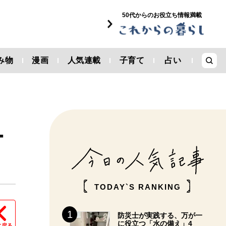
50代からのお役立ち情報満載
み物
漫画
人気連載
子育て
占い
ー
TODAY`S RANKING
防災士が実践する、万が一
に役立つ「水の備え」4
に戻る