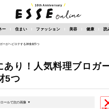
10th Anniversary
ネー
住まい
ファッション
美容
健康
読
ガーがヘビロテする神食材5つ
にあり！人気料理ブロガ
材5つ
クロールで次の画像
記事