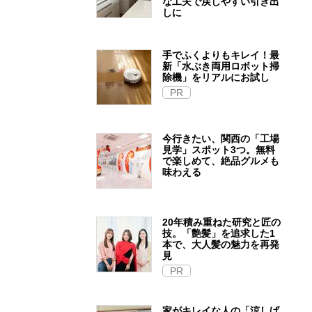
な工夫で戻しやすい引き出
しに
手でふくよりもキレイ！最
新「水ぶき両用ロボット掃
除機」をリアルにお試し
PR
今行きたい、関西の「工場
見学」スポット3つ。無料
で楽しめて、絶品グルメも
味わえる
20年積み重ねた研究と匠の
技。「艶髪」を追求した1
本で、大人髪の魅力を再発
見
PR
家がキレイな人の「涼しげ