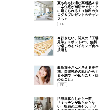
夏も冬も快適な高断熱＆省
エネ住宅が補助金でおトク
に建てられる！＜無料カタ
ログ＆プレゼントのチャン
スも＞
PR
今行きたい、関東の「工場
見学」スポット4つ。無料
で楽しめるバイキング食べ
放題も
飯島直子さんと考える更年
期。自律神経の乱れからく
る不調で「やめたこと・始
めたこと」
PR
汚部屋暮らしから一変、
「キッチンが散らからな
い」収納の工夫4つ。小さ