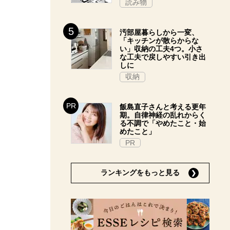
読み物
汚部屋暮らしから一変、
「キッチンが散らからな
い」収納の工夫4つ。小さ
な工夫で戻しやすい引き出
しに
収納
飯島直子さんと考える更年
期。自律神経の乱れからく
る不調で「やめたこと・始
めたこと」
PR
ランキングをもっと見る