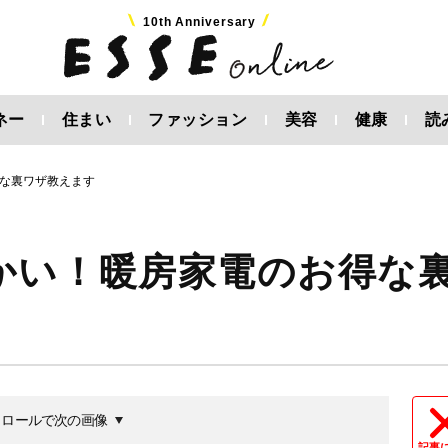
10th Anniversary
ネー
住まい
ファッション
美容
健康
読
な裏ワザ教えます
かい！暖房家電のお得な
クロールで次の画像
記事