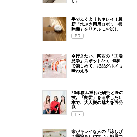
しに
手でふくよりもキレイ！最
新「水ぶき両用ロボット掃
除機」をリアルにお試し
PR
今行きたい、関西の「工場
見学」スポット3つ。無料
で楽しめて、絶品グルメも
味わえる
20年積み重ねた研究と匠の
技。「艶髪」を追求した1
本で、大人髪の魅力を再発
見
PR
家がキレイな人の「涼しげ
で掃除もしやすい」部屋づ