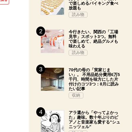
で楽しめるバイキング食べ
放題も
読み物
今行きたい、関西の「工場
見学」スポット3つ。無料
で楽しめて、絶品グルメも
味わえる
読み物
70代の母の「実家じま
い」。 不用品処分費用6万5
千円、時間を味方にした片
付けのコツ3つ：8月に読み
たい記事
収納
アラ還から「やってよかっ
た」趣味。数十年ぶりのピ
アノと音楽家も愛する“シュ
ニッツェル”