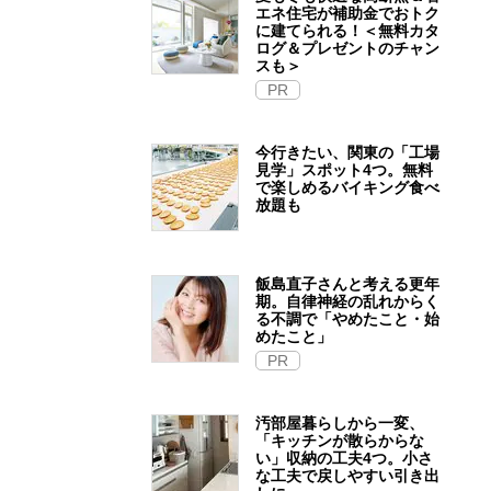
エネ住宅が補助金でおトク
に建てられる！＜無料カタ
ログ＆プレゼントのチャン
スも＞
PR
今行きたい、関東の「工場
見学」スポット4つ。無料
で楽しめるバイキング食べ
放題も
飯島直子さんと考える更年
期。自律神経の乱れからく
る不調で「やめたこと・始
めたこと」
PR
汚部屋暮らしから一変、
「キッチンが散らからな
い」収納の工夫4つ。小さ
な工夫で戻しやすい引き出