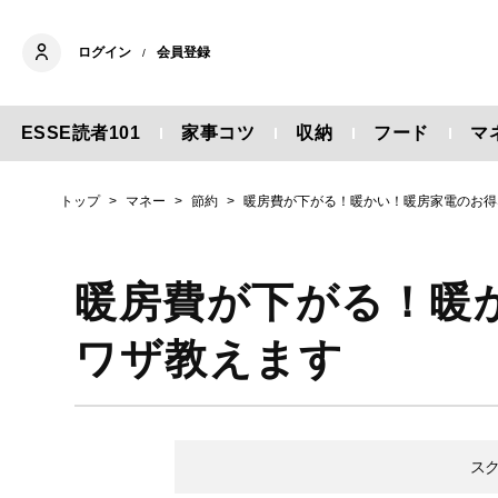
ログイン
会員登録
/
ESSE読者101
家事コツ
収納
フード
マ
トップ
マネー
節約
暖房費が下がる！暖かい！暖房家電のお得
暖房費が下がる！暖
ワザ教えます
ス