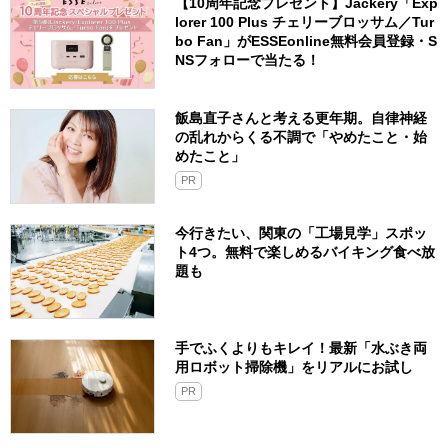
【10周年記念プレゼント】Jackery「Exp
lorer 100 Plus チェリーブロッサム／Tur
bo Fan」がESSEonline無料会員登録・S
NSフォローで当たる！
飯島直子さんと考える更年期。自律神経
の乱れからくる不調で「やめたこと・始
めたこと」
PR
今行きたい、関東の「工場見学」スポッ
ト4つ。無料で楽しめるバイキング食べ放
題も
手でふくよりもキレイ！最新「水ぶき両
用ロボット掃除機」をリアルにお試し
PR