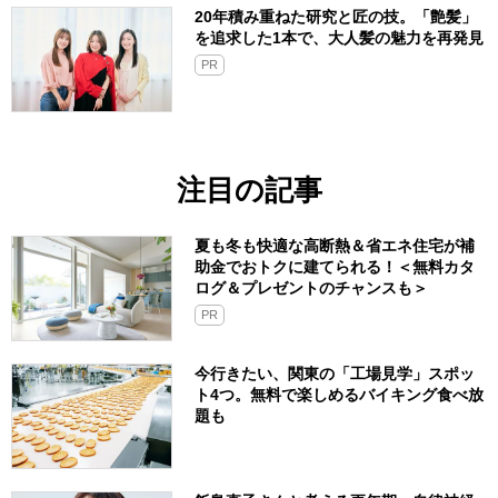
20年積み重ねた研究と匠の技。「艶髪」
を追求した1本で、大人髪の魅力を再発見
PR
注目の記事
夏も冬も快適な高断熱＆省エネ住宅が補
助金でおトクに建てられる！＜無料カタ
ログ＆プレゼントのチャンスも＞
PR
今行きたい、関東の「工場見学」スポッ
ト4つ。無料で楽しめるバイキング食べ放
題も