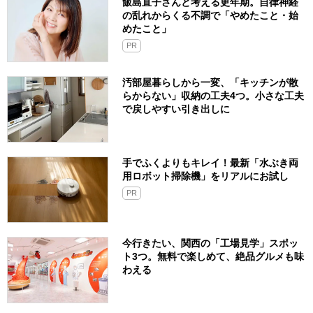
飯島直子さんと考える更年期。自律神経
の乱れからくる不調で「やめたこと・始
めたこと」
PR
汚部屋暮らしから一変、「キッチンが散
らからない」収納の工夫4つ。小さな工夫
で戻しやすい引き出しに
手でふくよりもキレイ！最新「水ぶき両
用ロボット掃除機」をリアルにお試し
PR
今行きたい、関西の「工場見学」スポッ
ト3つ。無料で楽しめて、絶品グルメも味
わえる