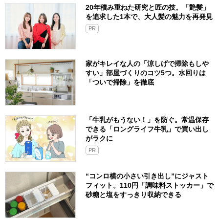
20年積み重ねた研究と匠の技。「艶髪」
を追求した1本で、大人髪の魅力を再発見
PR
家がキレイな人の「涼しげで掃除もしや
すい」部屋づくりのコツ5つ。水回りは
「ついで掃除」を徹底
「牛乳がもうない！」を防ぐ。常温保存
できる「ロングライフ牛乳」で買い出し
がラクに
PR
“コンロ横の小さい引き出し”にジャスト
フィット。110円「調味料ストッカー」で
砂糖と塩をすっきり収納できる