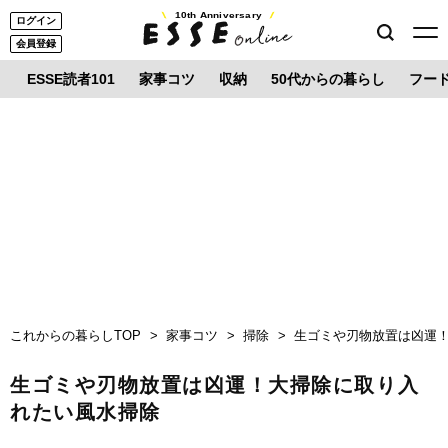
10th Anniversary
ログイン
会員登録
ESSE読者101
家事コツ
収納
50代からの暮らし
フー
これからの暮らしTOP
家事コツ
掃除
生ゴミや刃物放置は凶運
生ゴミや刃物放置は凶運！大掃除に取り入
れたい風水掃除