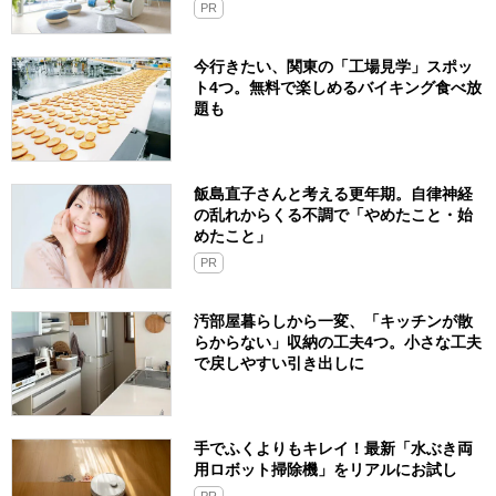
PR
今行きたい、関東の「工場見学」スポッ
ト4つ。無料で楽しめるバイキング食べ放
題も
飯島直子さんと考える更年期。自律神経
の乱れからくる不調で「やめたこと・始
めたこと」
PR
汚部屋暮らしから一変、「キッチンが散
らからない」収納の工夫4つ。小さな工夫
で戻しやすい引き出しに
手でふくよりもキレイ！最新「水ぶき両
用ロボット掃除機」をリアルにお試し