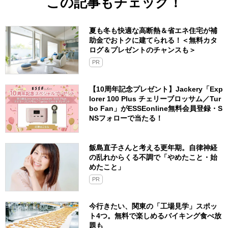
この記事もチェック！
夏も冬も快適な高断熱＆省エネ住宅が補
助金でおトクに建てられる！＜無料カタ
ログ＆プレゼントのチャンスも＞
PR
【10周年記念プレゼント】Jackery「Exp
lorer 100 Plus チェリーブロッサム／Tur
bo Fan」がESSEonline無料会員登録・S
NSフォローで当たる！
飯島直子さんと考える更年期。自律神経
の乱れからくる不調で「やめたこと・始
めたこと」
PR
今行きたい、関東の「工場見学」スポッ
ト4つ。無料で楽しめるバイキング食べ放
題も