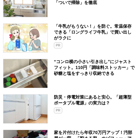
「ついで掃除」を徹底
「牛乳がもうない！」を防ぐ。常温保存
できる「ロングライフ牛乳」で買い出し
がラクに
PR
“コンロ横の小さい引き出し”にジャスト
フィット。110円「調味料ストッカー」で
砂糖と塩をすっきり収納できる
防災・停電対策にあると安心。「超薄型
ポータブル電源」の実力は？​
PR
家を片付けたら年収70万円アップ！汚部