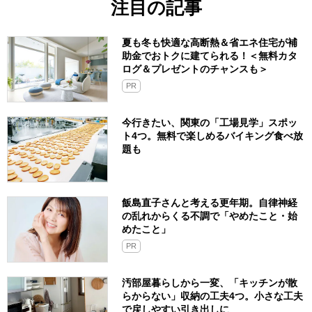
注目の記事
夏も冬も快適な高断熱＆省エネ住宅が補
助金でおトクに建てられる！＜無料カタ
ログ＆プレゼントのチャンスも＞
PR
今行きたい、関東の「工場見学」スポッ
ト4つ。無料で楽しめるバイキング食べ放
題も
飯島直子さんと考える更年期。自律神経
の乱れからくる不調で「やめたこと・始
めたこと」
PR
汚部屋暮らしから一変、「キッチンが散
らからない」収納の工夫4つ。小さな工夫
で戻しやすい引き出しに