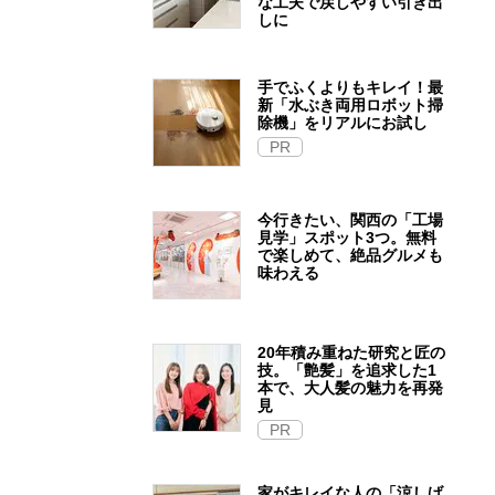
な工夫で戻しやすい引き出
しに
手でふくよりもキレイ！最
新「水ぶき両用ロボット掃
除機」をリアルにお試し
PR
今行きたい、関西の「工場
見学」スポット3つ。無料
で楽しめて、絶品グルメも
味わえる
20年積み重ねた研究と匠の
技。「艶髪」を追求した1
本で、大人髪の魅力を再発
見
PR
家がキレイな人の「涼しげ