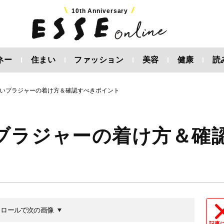
10th Anniversary
ネー
住まい
ファッション
美容
健康
読
いブラジャーの着け方＆確認すべきポイント
ブラジャーの着け方＆確
クロールで次の画像
記事