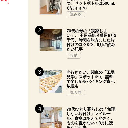
つ。ペットボトルは500mL
がおすすめ
読み物
70代の母の「実家じま
い」。 不用品処分費用6万5
千円、時間を味方にした片
付けのコツ3つ：8月に読み
たい記事
収納
今行きたい、関東の「工場
見学」スポット4つ。無料
で楽しめるバイキング食べ
放題も
読み物
70代ひとり暮らしの「無理
しない片付け」マイルー
ル。食卓はあえて小さく、
ものを置かない：8月に読
みたい記事