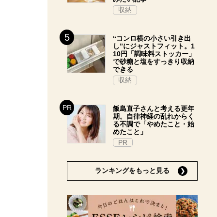
収納
“コンロ横の小さい引き出
し”にジャストフィット。1
10円「調味料ストッカー」
で砂糖と塩をすっきり収納
できる
収納
飯島直子さんと考える更年
期。自律神経の乱れからく
る不調で「やめたこと・始
めたこと」
PR
ランキングをもっと見る