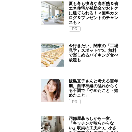
夏も冬も快適な高断熱＆省
エネ住宅が補助金でおトク
に建てられる！＜無料カタ
ログ＆プレゼントのチャン
スも＞
PR
今行きたい、関東の「工場
見学」スポット4つ。無料
で楽しめるバイキング食べ
放題も
飯島直子さんと考える更年
期。自律神経の乱れからく
る不調で「やめたこと・始
めたこと」
PR
汚部屋暮らしから一変、
「キッチンが散らからな
い」収納の工夫4つ。小さ