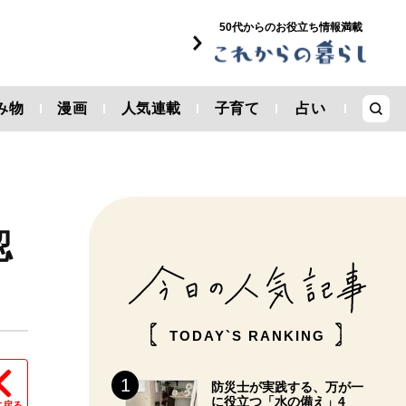
50代からのお役立ち情報満載
み物
漫画
人気連載
子育て
占い
認
TODAY`S RANKING
防災士が実践する、万が一
に役立つ「水の備え」4
に戻る