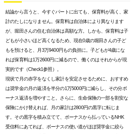
結論から言うと、今すぐパートに出ても、保育料が高く、家
計のたしになりません。保育料は自治体により異なります
が、堀田さんの住む自治体は高額な方。しかも、保育料は子
どもが小さいほど高くなるため、現在0歳の堀田さんの子ど
もを預けると、月3万9400円もの負担に。子どもが4歳にな
れば保育料は1万2600円に減るので、働くのはそれからが現
実的です（Check1参照）。
現状で月の赤字をなくし家計を安定させるために、おすすめ
は奨学金の月の返済を半分の1万5000円に減らし、その分ボ
ーナス返済を増やすこと。さらに、生命保険の一部を割安な
保険にかけ替えれば、月の家計は2800円の黒字に転じま
す。その黒字を積み立てて、ボーナスから払っているNHK
受信料にあてれば、ボーナスの使い道がほぼ奨学金に絞ら