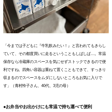
「今までは子どもに『牛乳飲みたい！』と言われてもきらし
ていて、その都度買いに走るということもしばしば…。常温
保存なら冷蔵庫のスペースを気にせずストックできるので便
利ですね。四角い容器は重ねて置くこともできて、すっきり
収まるのでスペースをムダにしないところもお気に入りで
す」（青村怜子さん、40代、3児の母）
●お弁当やお出かけにも常温で持ち運べて便利