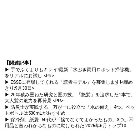
【関連記事】
▶ 手でふくよりもキレイ!最新「水ぶき両用ロボット掃除機」
をリアルにお試し <PR>
▶ ESSEに登場してくれる「読者モデル」を募集します!<締め
きり:9月30日>
▶ 20年積み重ねた研究と匠の技。「艶髪」を追求した1本で、
大人髪の魅力を再発見 <PR>
▶ 防災士が実践する、万が一に役立つ「水の備え」4つ。ペッ
トボトルは500mLがおすすめ
▶ 保冷剤、紙袋...50代が「捨てなくてよかったもの」3つ。不
用品と言われがちなものに助けられた:2026年6月トップ10