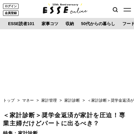
10th Anniversary
ログイン
会員登録
ESSE読者101
家事コツ
収納
50代からの暮らし
フー
トップ
マネー
家計管理
家計診断
＜家計診断＞奨学金返済
＜家計診断＞奨学金返済が家計を圧迫！専
業主婦だけどパートに出るべき？
特集：
家計診断