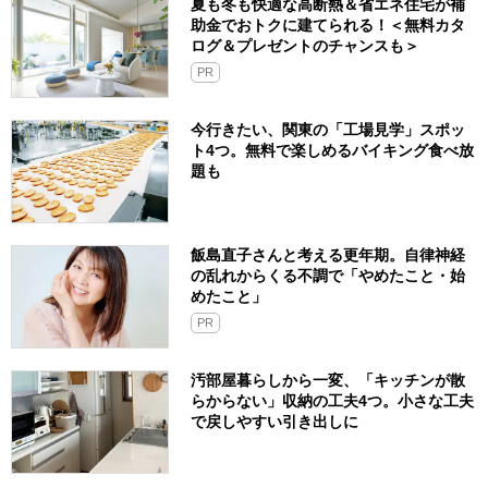
夏も冬も快適な高断熱＆省エネ住宅が補
助金でおトクに建てられる！＜無料カタ
ログ＆プレゼントのチャンスも＞
PR
今行きたい、関東の「工場見学」スポッ
ト4つ。無料で楽しめるバイキング食べ放
題も
飯島直子さんと考える更年期。自律神経
の乱れからくる不調で「やめたこと・始
めたこと」
PR
汚部屋暮らしから一変、「キッチンが散
らからない」収納の工夫4つ。小さな工夫
で戻しやすい引き出しに