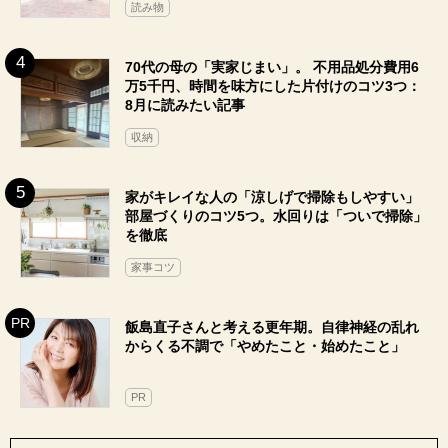
読み物
70代の母の「実家じまい」。 不用品処分費用6
万5千円、時間を味方にした片付けのコツ3つ：
8月に読みたい記事
収納
家がキレイな人の「涼しげで掃除もしやすい」
部屋づくりのコツ5つ。水回りは「ついで掃除」
を徹底
家事コツ
飯島直子さんと考える更年期。自律神経の乱れ
からくる不調で「やめたこと・始めたこと」
PR