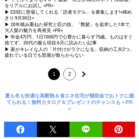
をリアルにお試し <PR>
▶ ESSEに登場してくれる「読者モデル」を募集します!<締め
きり:9月30日>
▶ 20年積み重ねた研究と匠の技。「艶髪」を追求した1本で、
大人髪の魅力を再発見 <PR>
▶ 年金4万円、1日1000円で心豊かに暮らす75歳。ものはすぐ
捨てず、20代の服も現役:6月に読みたい記事
▶ 家がキレイな人の「片付けがラクになる」収納の工夫2つ。
疲れている日でも部屋が散らからない
1
2
夏も冬も快適な高断熱＆省エネ住宅が補助金でおトクに建
てられる！無料カタログ＆プレゼントのチャンスも＜PR
＞