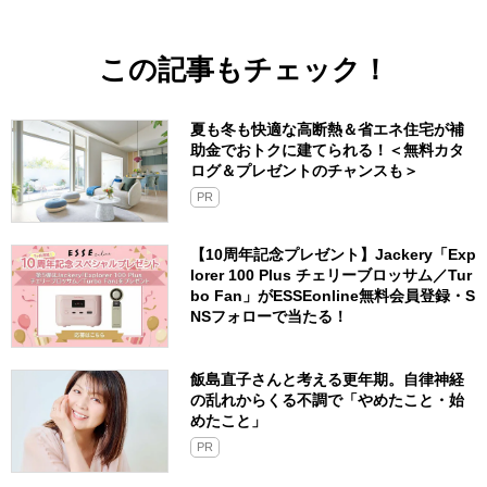
この記事もチェック！
夏も冬も快適な高断熱＆省エネ住宅が補
助金でおトクに建てられる！＜無料カタ
ログ＆プレゼントのチャンスも＞
PR
【10周年記念プレゼント】Jackery「Exp
lorer 100 Plus チェリーブロッサム／Tur
bo Fan」がESSEonline無料会員登録・S
NSフォローで当たる！
飯島直子さんと考える更年期。自律神経
の乱れからくる不調で「やめたこと・始
めたこと」
PR