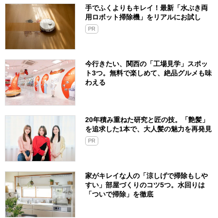
手でふくよりもキレイ！最新「水ぶき両
用ロボット掃除機」をリアルにお試し
PR
今行きたい、関西の「工場見学」スポッ
ト3つ。無料で楽しめて、絶品グルメも味
わえる
20年積み重ねた研究と匠の技。「艶髪」
を追求した1本で、大人髪の魅力を再発見
PR
家がキレイな人の「涼しげで掃除もしや
すい」部屋づくりのコツ5つ。水回りは
「ついで掃除」を徹底