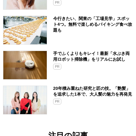
PR
今行きたい、関東の「工場見学」スポッ
ト4つ。無料で楽しめるバイキング食べ放
題も
手でふくよりもキレイ！最新「水ぶき両
用ロボット掃除機」をリアルにお試し
PR
20年積み重ねた研究と匠の技。「艶髪」
を追求した1本で、大人髪の魅力を再発見
PR
注目の記事