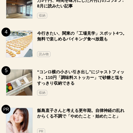
万5千円、時間を味方にした片付けのコツ3つ：
8月に読みたい記事
収納
今行きたい、関東の「工場見学」スポット4つ。
無料で楽しめるバイキング食べ放題も
読み物
“コンロ横の小さい引き出し”にジャストフィッ
ト。110円「調味料ストッカー」で砂糖と塩を
すっきり収納できる
収納
飯島直子さんと考える更年期。自律神経の乱れ
からくる不調で「やめたこと・始めたこと」
PR