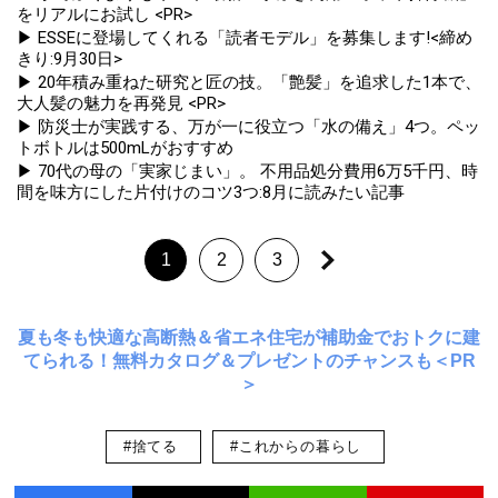
をリアルにお試し <PR>
▶ ESSEに登場してくれる「読者モデル」を募集します!<締め
きり:9月30日>
▶ 20年積み重ねた研究と匠の技。「艶髪」を追求した1本で、
大人髪の魅力を再発見 <PR>
▶ 防災士が実践する、万が一に役立つ「水の備え」4つ。ペッ
トボトルは500mLがおすすめ
▶ 70代の母の「実家じまい」。 不用品処分費用6万5千円、時
間を味方にした片付けのコツ3つ:8月に読みたい記事
1
2
3
夏も冬も快適な高断熱＆省エネ住宅が補助金でおトクに建
てられる！無料カタログ＆プレゼントのチャンスも＜PR
＞
#捨てる
#これからの暮らし