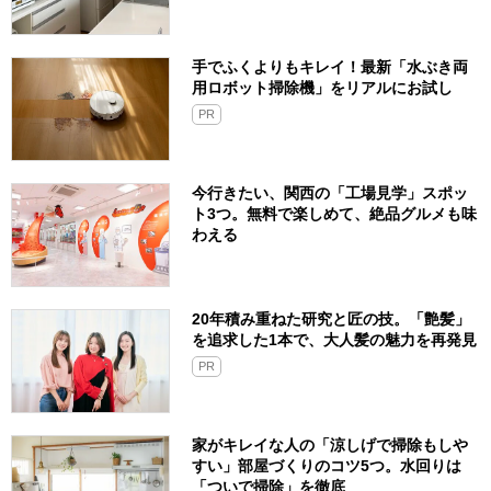
手でふくよりもキレイ！最新「水ぶき両
用ロボット掃除機」をリアルにお試し
PR
今行きたい、関西の「工場見学」スポッ
ト3つ。無料で楽しめて、絶品グルメも味
わえる
20年積み重ねた研究と匠の技。「艶髪」
を追求した1本で、大人髪の魅力を再発見
PR
家がキレイな人の「涼しげで掃除もしや
すい」部屋づくりのコツ5つ。水回りは
「ついで掃除」を徹底