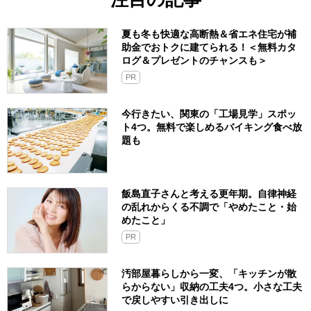
夏も冬も快適な高断熱＆省エネ住宅が補
助金でおトクに建てられる！＜無料カタ
ログ＆プレゼントのチャンスも＞
PR
今行きたい、関東の「工場見学」スポッ
ト4つ。無料で楽しめるバイキング食べ放
題も
飯島直子さんと考える更年期。自律神経
の乱れからくる不調で「やめたこと・始
めたこと」
PR
汚部屋暮らしから一変、「キッチンが散
らからない」収納の工夫4つ。小さな工夫
で戻しやすい引き出しに