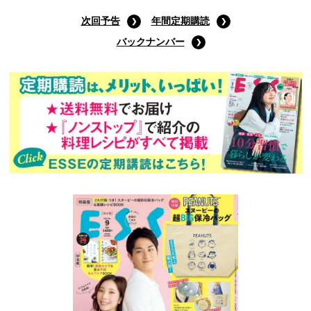
9月号通常版
(定価:790円)
Amazonで購入する
次回予告
年間定期購読
バックナンバー