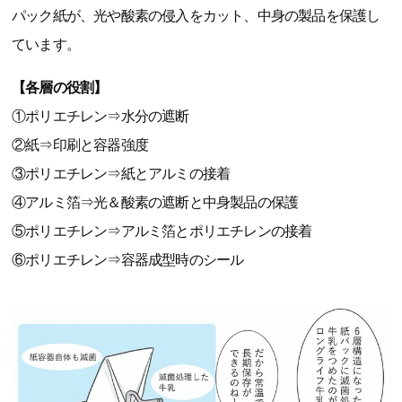
パック紙が、光や酸素の侵入をカット、中身の製品を保護し
ています。
【各層の役割】
①ポリエチレン⇒水分の遮断
②紙⇒印刷と容器強度
③ポリエチレン⇒紙とアルミの接着
④アルミ箔⇒光＆酸素の遮断と中身製品の保護
⑤ポリエチレン⇒アルミ箔とポリエチレンの接着
⑥ポリエチレン⇒容器成型時のシール