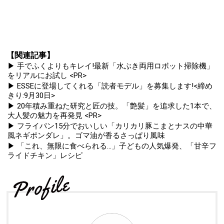
【関連記事】
▶ 手でふくよりもキレイ!最新「水ぶき両用ロボット掃除機」
をリアルにお試し <PR>
▶ ESSEに登場してくれる「読者モデル」を募集します!<締め
きり:9月30日>
▶ 20年積み重ねた研究と匠の技。「艶髪」を追求した1本で、
大人髪の魅力を再発見 <PR>
▶ フライパン15分でおいしい「カリカリ豚こまとナスの中華
風ネギポンダレ」。ゴマ油が香るさっぱり風味
▶ 「これ、無限に食べられる...」子どもの人気爆発、「甘辛フ
ライドチキン」レシピ