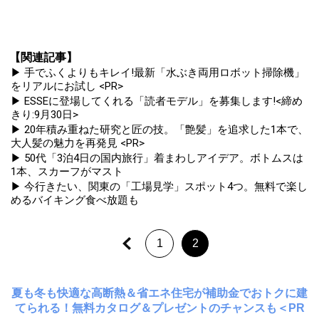
【関連記事】
▶ 手でふくよりもキレイ!最新「水ぶき両用ロボット掃除機」
をリアルにお試し <PR>
▶ ESSEに登場してくれる「読者モデル」を募集します!<締め
きり:9月30日>
▶ 20年積み重ねた研究と匠の技。「艶髪」を追求した1本で、
大人髪の魅力を再発見 <PR>
▶ 50代「3泊4日の国内旅行」着まわしアイデア。ボトムスは
1本、スカーフがマスト
▶ 今行きたい、関東の「工場見学」スポット4つ。無料で楽し
めるバイキング食べ放題も
1
2
夏も冬も快適な高断熱＆省エネ住宅が補助金でおトクに建
てられる！無料カタログ＆プレゼントのチャンスも＜PR