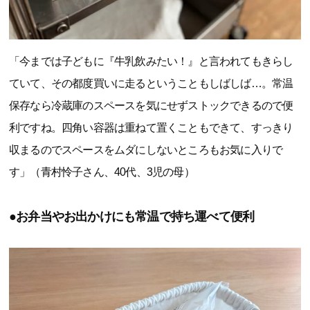
「今までは子どもに『牛乳飲みたい！』と言われてもきらし
ていて、その都度買いに走るということもしばしば…。常温
保存なら冷蔵庫のスペースを気にせずストックできるので便
利ですね。四角い容器は重ねて置くこともできて、すっきり
収まるのでスペースをムダにしないところもお気に入りで
す」（青村怜子さん、40代、3児の母）
●お弁当やお出かけにも常温で持ち運べて便利