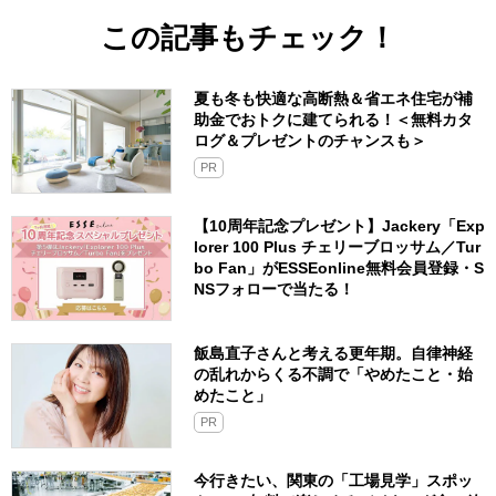
この記事もチェック！
夏も冬も快適な高断熱＆省エネ住宅が補
助金でおトクに建てられる！＜無料カタ
ログ＆プレゼントのチャンスも＞
PR
【10周年記念プレゼント】Jackery「Exp
lorer 100 Plus チェリーブロッサム／Tur
bo Fan」がESSEonline無料会員登録・S
NSフォローで当たる！
飯島直子さんと考える更年期。自律神経
の乱れからくる不調で「やめたこと・始
めたこと」
PR
今行きたい、関東の「工場見学」スポッ