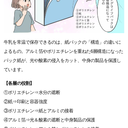
牛乳を常温で保存できるのは、紙パックの「構造」の違いに
よるもの。アルミ箔やポリエチレンを重ねた6層構造になった
パック紙が、光や酸素の侵入をカット、中身の製品を保護し
ています。
【各層の役割】
①ポリエチレン⇒水分の遮断
②紙⇒印刷と容器強度
③ポリエチレン⇒紙とアルミの接着
④アルミ箔⇒光＆酸素の遮断と中身製品の保護