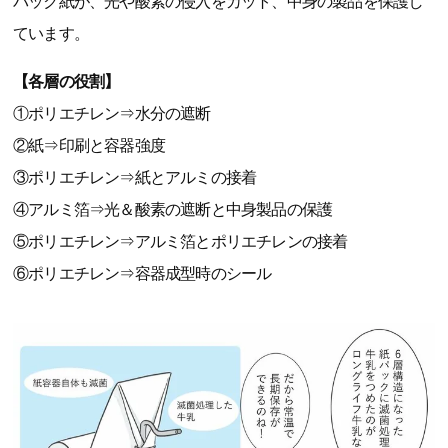
パック紙が、光や酸素の侵入をカット、中身の製品を保護し
ています。
【各層の役割】
①ポリエチレン⇒水分の遮断
②紙⇒印刷と容器強度
③ポリエチレン⇒紙とアルミの接着
④アルミ箔⇒光＆酸素の遮断と中身製品の保護
⑤ポリエチレン⇒アルミ箔とポリエチレンの接着
⑥ポリエチレン⇒容器成型時のシール