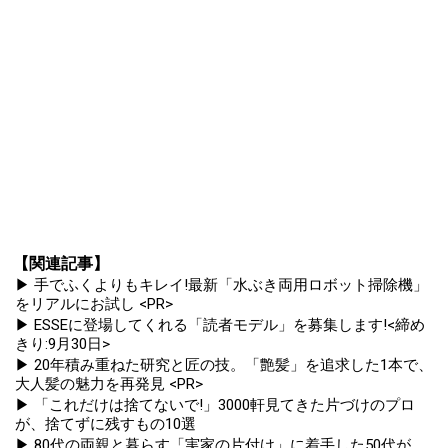
【関連記事】
▶ 手でふくよりもキレイ!最新「水ぶき両用ロボット掃除機」
をリアルにお試し <PR>
▶ ESSEに登場してくれる「読者モデル」を募集します!<締め
きり:9月30日>
▶ 20年積み重ねた研究と匠の技。「艶髪」を追求した1本で、
大人髪の魅力を再発見 <PR>
▶ 「これだけは捨てないで!」3000軒見てきた片づけのプロ
が、捨てずに残すもの10選
▶ 80代の両親と暮らす「実家の片付け」に着手した50代が、