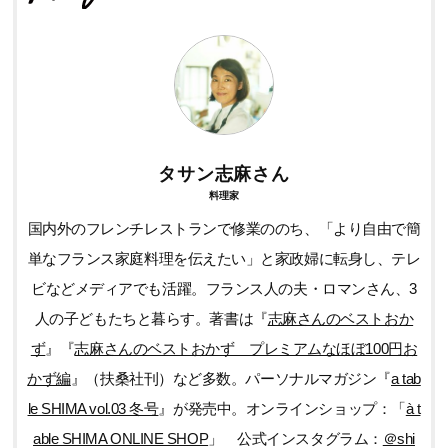
タサン志麻さん
料理家
国内外のフレンチレストランで修業ののち、「より自由で簡
単なフランス家庭料理を伝えたい」と家政婦に転身し、テレ
ビなどメディアでも活躍。フランス人の夫・ロマンさん、3
人の子どもたちと暮らす。著書は『
志麻さんのベストおか
ず
』『
志麻さんのベストおかず プレミアムなほぼ100円お
かず編
』（扶桑社刊）など多数。パーソナルマガジン『
a tab
le SHIMA vol.03 冬号
』が発売中。オンラインショップ：「
à t
able SHIMA ONLINE SHOP
」 公式インスタグラム：
＠shi