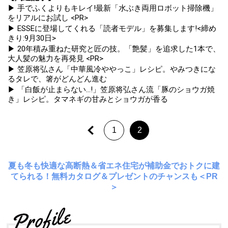
▶ 手でふくよりもキレイ!最新「水ぶき両用ロボット掃除機」
をリアルにお試し <PR>
▶ ESSEに登場してくれる「読者モデル」を募集します!<締め
きり:9月30日>
▶ 20年積み重ねた研究と匠の技。「艶髪」を追求した1本で、
大人髪の魅力を再発見 <PR>
▶ 笠原将弘さん「中華風冷ややっこ」レシピ。やみつきにな
るタレで、箸がどんどん進む
▶ 「白飯が止まらない...!」笠原将弘さん流「豚のショウガ焼
き」レシピ。タマネギの甘みとショウガが香る
1
2
夏も冬も快適な高断熱＆省エネ住宅が補助金でおトクに建
てられる！無料カタログ＆プレゼントのチャンスも＜PR
＞