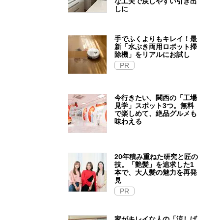
な工夫で戻しやすい引き出
しに
手でふくよりもキレイ！最
新「水ぶき両用ロボット掃
除機」をリアルにお試し
PR
今行きたい、関西の「工場
見学」スポット3つ。無料
で楽しめて、絶品グルメも
味わえる
20年積み重ねた研究と匠の
技。「艶髪」を追求した1
本で、大人髪の魅力を再発
見
PR
家がキレイな人の「涼しげ