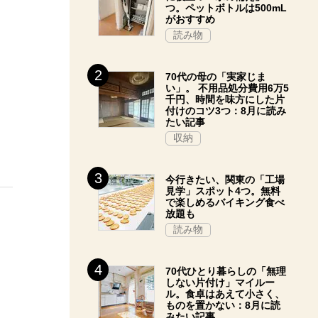
つ。ペットボトルは500mL
がおすすめ
読み物
70代の母の「実家じま
い」。 不用品処分費用6万5
千円、時間を味方にした片
付けのコツ3つ：8月に読み
たい記事
収納
今行きたい、関東の「工場
見学」スポット4つ。無料
で楽しめるバイキング食べ
放題も
読み物
70代ひとり暮らしの「無理
しない片付け」マイルー
ル。食卓はあえて小さく、
ものを置かない：8月に読
みたい記事