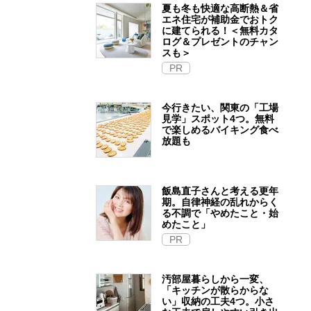
夏も冬も快適な高断熱＆省
エネ住宅が補助金でおトク
に建てられる！＜無料カタ
ログ＆プレゼントのチャン
スも＞
PR
今行きたい、関東の「工場
見学」スポット4つ。無料
で楽しめるバイキング食べ
放題も
飯島直子さんと考える更年
期。自律神経の乱れからく
る不調で「やめたこと・始
めたこと」
PR
汚部屋暮らしから一変、
「キッチンが散らからな
い」収納の工夫4つ。小さ