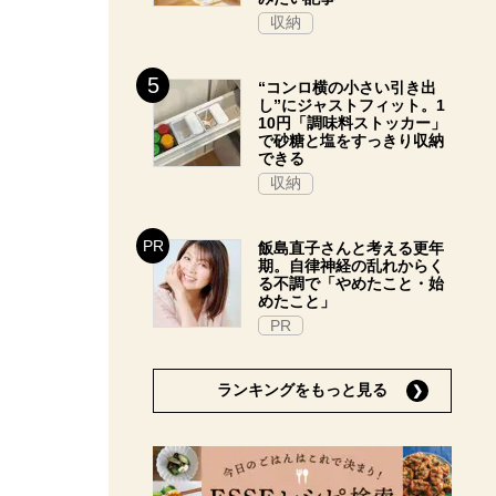
収納
“コンロ横の小さい引き出
し”にジャストフィット。1
10円「調味料ストッカー」
で砂糖と塩をすっきり収納
できる
収納
飯島直子さんと考える更年
期。自律神経の乱れからく
る不調で「やめたこと・始
めたこと」
PR
ランキングをもっと見る