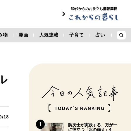
50代からのお役立ち情報満載
み物
漫画
人気連載
子育て
占い
ル
TODAY`S RANKING
9/18
防災士が実践する、万が一
に役立つ「水の備え」4