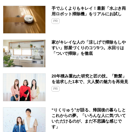
手でふくよりもキレイ！最新「水ぶき両
用ロボット掃除機」をリアルにお試し
PR
家がキレイな人の「涼しげで掃除もしや
すい」部屋づくりのコツ5つ。水回りは
「ついで掃除」を徹底
20年積み重ねた研究と匠の技。「艶髪」
を追求した1本で、大人髪の魅力を再発見
PR
“りくりゅう”が語る、帰国後の暮らしと
これからの夢。「いろんな人に気づいて
いただけるのが、まだ不思議な感じで
す」