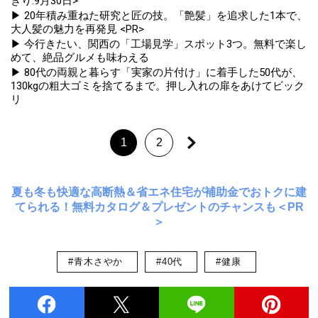
きり:9月30日>
▶ 20年積み重ねた研究と匠の技。「艶髪」を追求した1本で、
大人髪の魅力を再発見 <PR>
▶ 今行きたい、関西の「工場見学」スポット3つ。無料で楽し
めて、絶品グルメも味わえる
▶ 80代の両親と暮らす「実家の片付け」に着手した50代が、
130kgの粗大ゴミを捨てるまで。押し入れの扉をあけてビック
リ
1
2
夏も冬も快適な高断熱＆省エネ住宅が補助金でおトクに建
てられる！無料カタログ＆プレゼントのチャンスも＜PR
＞
#青木さやか
#40代
#健康