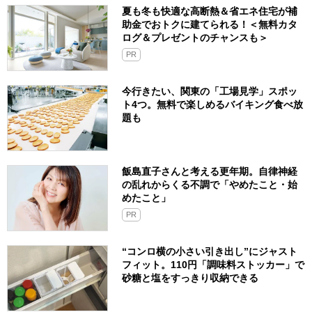
夏も冬も快適な高断熱＆省エネ住宅が補
助金でおトクに建てられる！＜無料カタ
ログ＆プレゼントのチャンスも＞
PR
今行きたい、関東の「工場見学」スポッ
ト4つ。無料で楽しめるバイキング食べ放
題も
飯島直子さんと考える更年期。自律神経
の乱れからくる不調で「やめたこと・始
めたこと」
PR
“コンロ横の小さい引き出し”にジャスト
フィット。110円「調味料ストッカー」で
砂糖と塩をすっきり収納できる