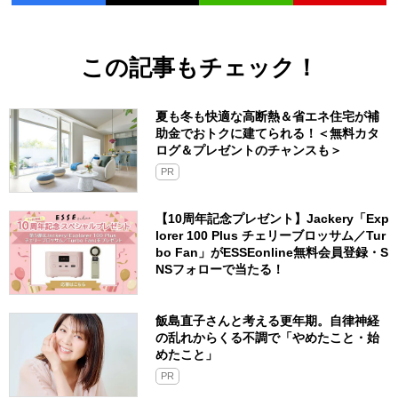
この記事もチェック！
夏も冬も快適な高断熱＆省エネ住宅が補
助金でおトクに建てられる！＜無料カタ
ログ＆プレゼントのチャンスも＞
PR
【10周年記念プレゼント】Jackery「Exp
lorer 100 Plus チェリーブロッサム／Tur
bo Fan」がESSEonline無料会員登録・S
NSフォローで当たる！
飯島直子さんと考える更年期。自律神経
の乱れからくる不調で「やめたこと・始
めたこと」
PR