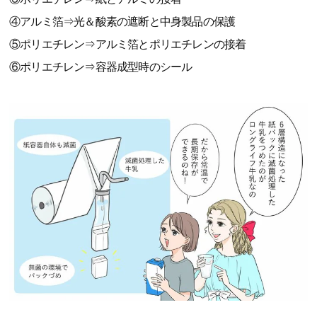
④アルミ箔⇒光＆酸素の遮断と中身製品の保護
⑤ポリエチレン⇒アルミ箔とポリエチレンの接着
⑥ポリエチレン⇒容器成型時のシール