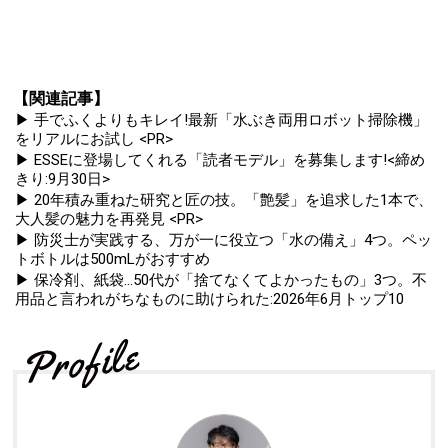
【関連記事】
▶ 手でふくよりもキレイ!最新「水ぶき両用ロボット掃除機」
をリアルにお試し <PR>
▶ ESSEに登場してくれる「読者モデル」を募集します!<締め
きり:9月30日>
▶ 20年積み重ねた研究と匠の技。「艶髪」を追求した1本で、
大人髪の魅力を再発見 <PR>
▶ 防災士が実践する、万が一に役立つ「水の備え」4つ。ペッ
トボトルは500mLがおすすめ
▶ 保冷剤、紙袋...50代が「捨てなくてよかったもの」3つ。不
用品と言われがちなものに助けられた:2026年6月トップ10