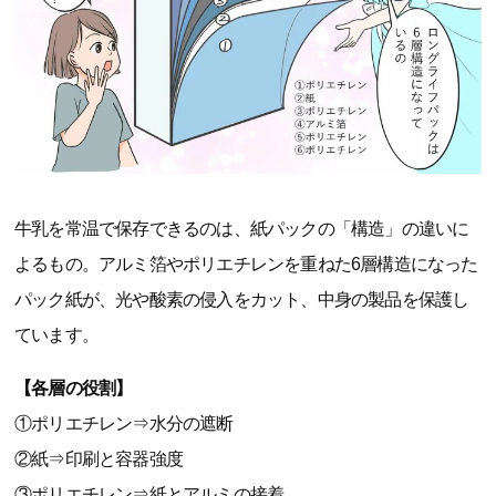
牛乳を常温で保存できるのは、紙パックの「構造」の違いに
よるもの。アルミ箔やポリエチレンを重ねた6層構造になった
パック紙が、光や酸素の侵入をカット、中身の製品を保護し
ています。
【各層の役割】
①ポリエチレン⇒水分の遮断
②紙⇒印刷と容器強度
③ポリエチレン⇒紙とアルミの接着