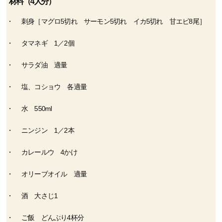
材料（4人分）
刺身［マグロ5切れ サーモン5切れ イカ5切れ 甘エビ8尾］
タマネギ 1／2個
サラダ油 適量
塩、コショウ 各適量
水 550ml
ニンジン 1／2本
カレールウ 4かけ
オリーブオイル 適量
酒 大さじ1
ご飯 どんぶり4杯分