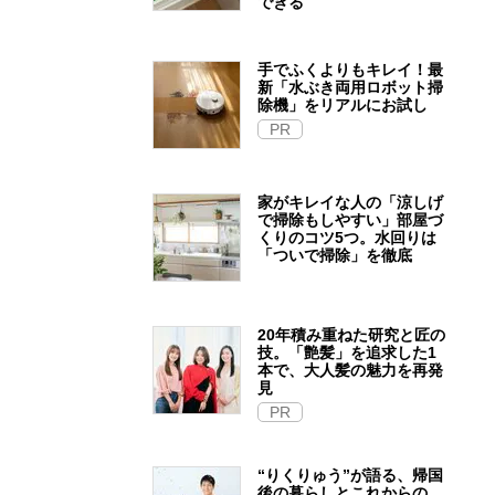
できる
手でふくよりもキレイ！最
新「水ぶき両用ロボット掃
除機」をリアルにお試し
PR
家がキレイな人の「涼しげ
で掃除もしやすい」部屋づ
くりのコツ5つ。水回りは
「ついで掃除」を徹底
20年積み重ねた研究と匠の
技。「艶髪」を追求した1
本で、大人髪の魅力を再発
見
PR
“りくりゅう”が語る、帰国
後の暮らしとこれからの