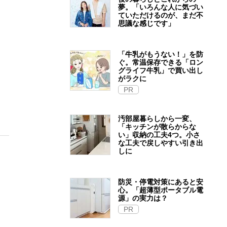
夢。「いろんな人に気づい
ていただけるのが、まだ不
思議な感じです」
「牛乳がもうない！」を防
ぐ。常温保存できる「ロン
グライフ牛乳」で買い出し
がラクに
PR
汚部屋暮らしから一変、
「キッチンが散らからな
い」収納の工夫4つ。小さ
な工夫で戻しやすい引き出
しに
防災・停電対策にあると安
心。「超薄型ポータブル電
源」の実力は？​
PR