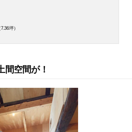
7.36坪）
土間空間が！