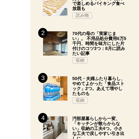
で楽しめるバイキング食べ
放題も
読み物
70代の母の「実家じま
い」。 不用品処分費用6万5
千円、時間を味方にした片
付けのコツ3つ：8月に読み
たい記事
収納
50代・夫婦ふたり暮らし、
やめてよかった「食品スト
ック」2つ。あえて増やし
たものも
収納
汚部屋暮らしから一変、
「キッチンが散らからな
い」収納の工夫4つ。小さ
な工夫で戻しやすい引き出
しに