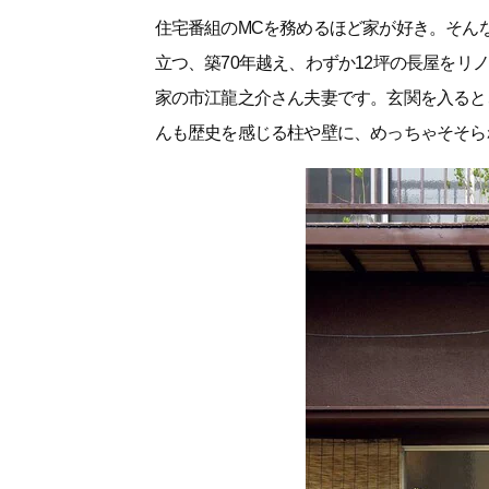
住宅番組のMCを務めるほど家が好き。そん
立つ、築70年越え、わずか12坪の長屋を
家の市江龍之介さん夫妻です。玄関を入ると
んも歴史を感じる柱や壁に、めっちゃそそら