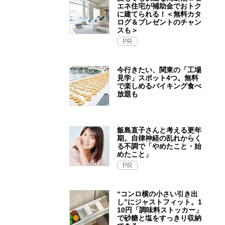
エネ住宅が補助金でおトク
に建てられる！＜無料カタ
ログ＆プレゼントのチャン
スも＞
PR
今行きたい、関東の「工場
見学」スポット4つ。無料
で楽しめるバイキング食べ
放題も
飯島直子さんと考える更年
期。自律神経の乱れからく
る不調で「やめたこと・始
めたこと」
PR
“コンロ横の小さい引き出
し”にジャストフィット。1
10円「調味料ストッカー」
で砂糖と塩をすっきり収納