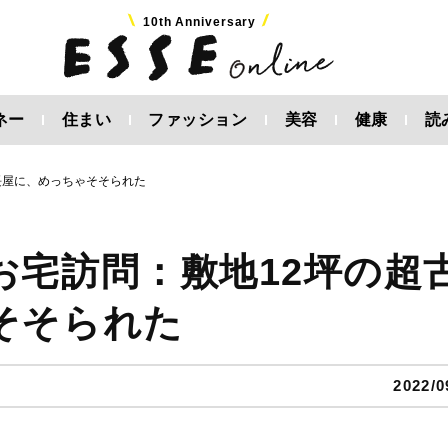
10th Anniversary
ネー
住まい
ファッション
美容
健康
読
長屋に、めっちゃそそられた
お宅訪問：敷地12坪の超
そそられた
2022/0