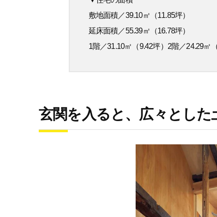
敷地面積／39.10㎡（11.85坪）
延床面積／55.39㎡（16.78坪）
1階／31.10㎡（9.42坪）2階／24.29㎡（
玄関を入ると、広々とした