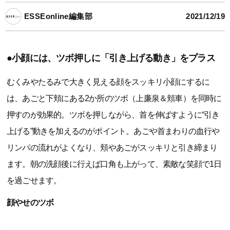
ESSEonline編集部
2021/12/19
●小顔には、ツボ押しに「引き上げる動き」をプラス
むくみやたるみで大きく見える顔をスッキリ小顔にするに
は、あごと下頬にある2か所のツボ（上廉泉＆頬車）を同時に
押すのが効果的。ツボを押しながら、首を伸ばすように“引き
上げる”動きを加えるのがポイント。あごや首まわりの血行や
リンパの流れがよくなり、頬やあごがスッキリと引き締まり
ます。朝の洗顔後に行えば口角も上がって、素敵な笑顔で1日
を過ごせます。
顔やせのツボ