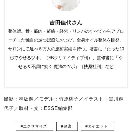
吉田佳代さん
整体師。骨・筋肉・経絡・経穴・リンパのすべてからアプロ
ーチした独自の足つぼ療法および、全身オイル整体を開発。
サロンにて延べ６万人の施術実績を持つ。著書に『たった10
秒でやせるツボ』（SBクリエイティブ刊）、監修書に『や
せる＆不調に効く 魔法のツボ』（扶桑社刊）など
撮影：林紘輝／モデル：竹原桃子／イラスト：黒川輝
代子／取材・文：ESSE編集部
#エクササイズ
#健康
#ダイエット