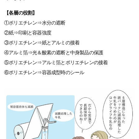
【各層の役割】
①ポリエチレン⇒水分の遮断
②紙⇒印刷と容器強度
③ポリエチレン⇒紙とアルミの接着
④アルミ箔⇒光＆酸素の遮断と中身製品の保護
⑤ポリエチレン⇒アルミ箔とポリエチレンの接着
⑥ポリエチレン⇒容器成型時のシール