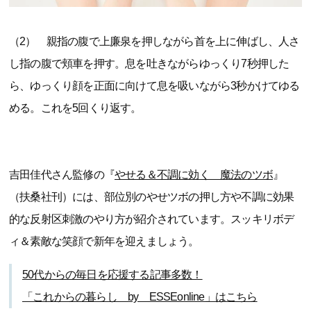
（2） 親指の腹で上廉泉を押しながら首を上に伸ばし、人さ
し指の腹で頬車を押す。息を吐きながらゆっくり7秒押した
ら、ゆっくり顔を正面に向けて息を吸いながら3秒かけてゆる
める。これを5回くり返す。
吉田佳代さん監修の『
やせる＆不調に効く 魔法のツボ
』
（扶桑社刊）には、部位別のやせツボの押し方や不調に効果
的な反射区刺激のやり方が紹介されています。スッキリボデ
ィ＆素敵な笑顔で新年を迎えましょう。
50代からの毎日を応援する記事多数！
「これからの暮らし by ESSEonline」はこちら