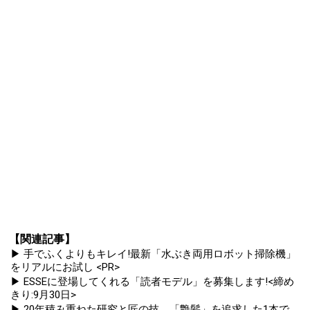
【関連記事】
▶ 手でふくよりもキレイ!最新「水ぶき両用ロボット掃除機」
をリアルにお試し <PR>
▶ ESSEに登場してくれる「読者モデル」を募集します!<締め
きり:9月30日>
▶ 20年積み重ねた研究と匠の技。「艶髪」を追求した1本で、