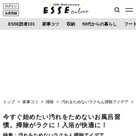
10th Anniversary
ログイン
会員登録
ESSE読者101
家事コツ
収納
50代からの暮らし
フー
トップ
家事コツ
掃除
汚れをためないラクちん掃除アイデア
今すぐ始めたい汚れをためないお風呂習
慣。掃除がラクに！入浴が快適に！
特集：
汚れをためないラクちん掃除アイデア