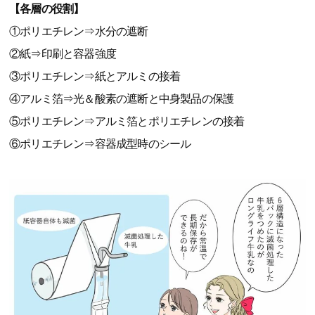
【各層の役割】
①ポリエチレン⇒水分の遮断
②紙⇒印刷と容器強度
③ポリエチレン⇒紙とアルミの接着
④アルミ箔⇒光＆酸素の遮断と中身製品の保護
⑤ポリエチレン⇒アルミ箔とポリエチレンの接着
⑥ポリエチレン⇒容器成型時のシール