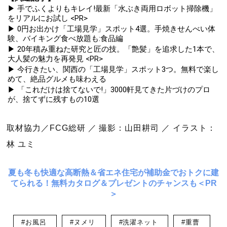
▶ 手でふくよりもキレイ!最新「水ぶき両用ロボット掃除機」
をリアルにお試し <PR>
▶ 0円お出かけ「工場見学」スポット4選。手焼きせんべい体
験、バイキング食べ放題も:食品編
▶ 20年積み重ねた研究と匠の技。「艶髪」を追求した1本で、
大人髪の魅力を再発見 <PR>
▶ 今行きたい、関西の「工場見学」スポット3つ。無料で楽し
めて、絶品グルメも味わえる
▶ 「これだけは捨てないで!」3000軒見てきた片づけのプロ
が、捨てずに残すもの10選
取材協力／FCG総研 ／ 撮影：山田耕司 ／ イラスト：
林 ユミ
夏も冬も快適な高断熱＆省エネ住宅が補助金でおトクに建
てられる！無料カタログ＆プレゼントのチャンスも＜PR
＞
#お風呂
#ヌメリ
#洗濯ネット
#重曹