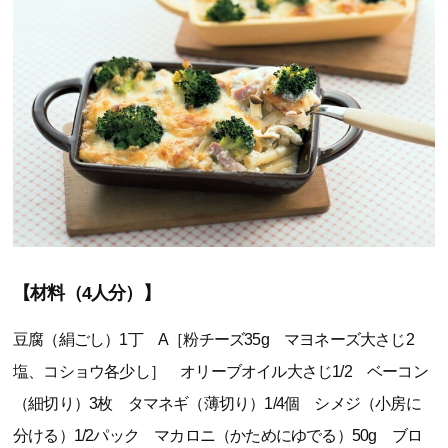
【材料（4人分）】
豆腐（絹ごし）1丁 A［粉チーズ35g マヨネーズ大さじ2
塩、コショウ各少し］ オリーブオイル大さじ1/2 ベーコン
（細切り）3枚 タマネギ（薄切り）1/4個 シメジ（小房に
分ける）1/2パック マカロニ（かためにゆでる）50g ブロ