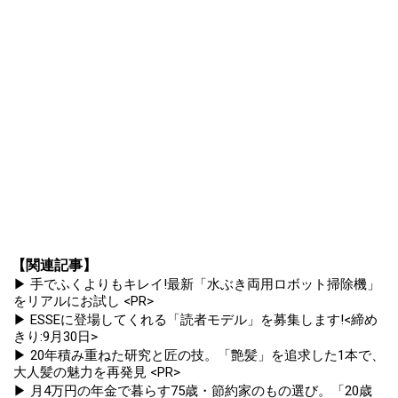
【関連記事】
▶ 手でふくよりもキレイ!最新「水ぶき両用ロボット掃除機」
をリアルにお試し <PR>
▶ ESSEに登場してくれる「読者モデル」を募集します!<締め
きり:9月30日>
▶ 20年積み重ねた研究と匠の技。「艶髪」を追求した1本で、
大人髪の魅力を再発見 <PR>
▶ 月4万円の年金で暮らす75歳・節約家のもの選び。「20歳