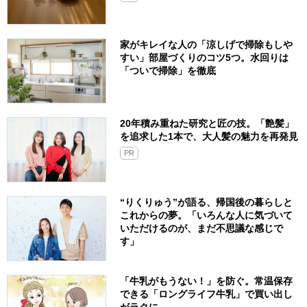
家がキレイな人の「涼しげで掃除もしや
すい」部屋づくりのコツ5つ。水回りは
「ついで掃除」を徹底
20年積み重ねた研究と匠の技。「艶髪」
を追求した1本で、大人髪の魅力を再発見
PR
“りくりゅう”が語る、帰国後の暮らしと
これからの夢。「いろんな人に気づいて
いただけるのが、まだ不思議な感じで
す」
「牛乳がもうない！」を防ぐ。常温保存
できる「ロングライフ牛乳」で買い出し