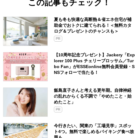
この記事もチェック！
夏も冬も快適な高断熱＆省エネ住宅が補
助金でおトクに建てられる！＜無料カタ
ログ＆プレゼントのチャンスも＞
PR
【10周年記念プレゼント】Jackery「Exp
lorer 100 Plus チェリーブロッサム／Tur
bo Fan」がESSEonline無料会員登録・S
NSフォローで当たる！
飯島直子さんと考える更年期。自律神経
の乱れからくる不調で「やめたこと・始
めたこと」
PR
今行きたい、関東の「工場見学」スポッ
ト4つ。無料で楽しめるバイキング食べ放
題も