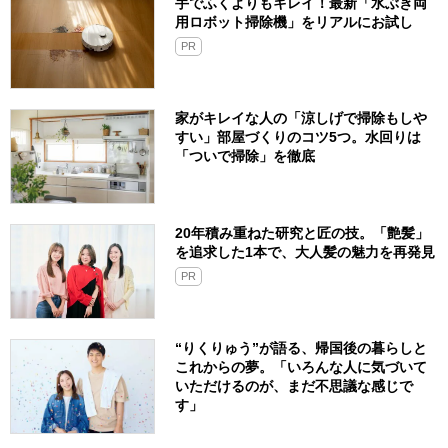
手でふくよりもキレイ！最新「水ぶき両
用ロボット掃除機」をリアルにお試し
PR
家がキレイな人の「涼しげで掃除もしや
すい」部屋づくりのコツ5つ。水回りは
「ついで掃除」を徹底
20年積み重ねた研究と匠の技。「艶髪」
を追求した1本で、大人髪の魅力を再発見
PR
“りくりゅう”が語る、帰国後の暮らしと
これからの夢。「いろんな人に気づいて
いただけるのが、まだ不思議な感じで
す」