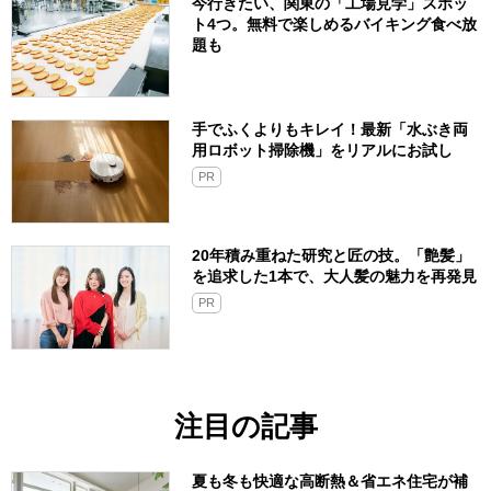
今行きたい、関東の「工場見学」スポッ
ト4つ。無料で楽しめるバイキング食べ放
題も
手でふくよりもキレイ！最新「水ぶき両
用ロボット掃除機」をリアルにお試し
PR
20年積み重ねた研究と匠の技。「艶髪」
を追求した1本で、大人髪の魅力を再発見
PR
注目の記事
夏も冬も快適な高断熱＆省エネ住宅が補