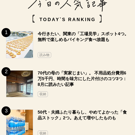
TODAY`S RANKING
今行きたい、関東の「工場見学」スポット4つ。
無料で楽しめるバイキング食べ放題も
読み物
70代の母の「実家じまい」。 不用品処分費用6
万5千円、時間を味方にした片付けのコツ3つ：
8月に読みたい記事
収納
50代・夫婦ふたり暮らし、やめてよかった「食
品ストック」2つ。あえて増やしたものも
収納