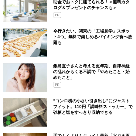
助金でおトクに建てられる！＜無料カタ
ログ＆プレゼントのチャンスも＞
PR
今行きたい、関東の「工場見学」スポッ
ト4つ。無料で楽しめるバイキング食べ放
題も
飯島直子さんと考える更年期。自律神経
の乱れからくる不調で「やめたこと・始
めたこと」
PR
“コンロ横の小さい引き出し”にジャスト
フィット。110円「調味料ストッカー」で
砂糖と塩をすっきり収納できる
手でふくよりもキレイ！最新「水ぶき両