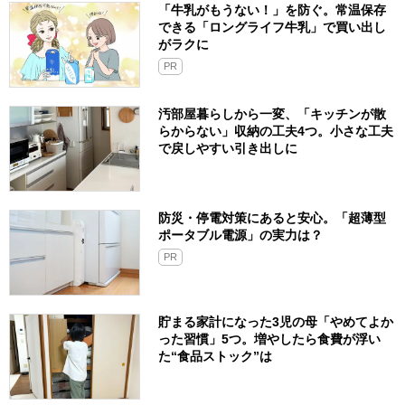
「牛乳がもうない！」を防ぐ。常温保存
できる「ロングライフ牛乳」で買い出し
がラクに
PR
汚部屋暮らしから一変、「キッチンが散
らからない」収納の工夫4つ。小さな工夫
で戻しやすい引き出しに
防災・停電対策にあると安心。「超薄型
ポータブル電源」の実力は？​
PR
貯まる家計になった3児の母「やめてよか
った習慣」5つ。増やしたら食費が浮い
た“食品ストック”は