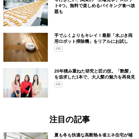
ト4つ。無料で楽しめるバイキング食べ放
題も
手でふくよりもキレイ！最新「水ぶき両
用ロボット掃除機」をリアルにお試し
PR
20年積み重ねた研究と匠の技。「艶髪」
を追求した1本で、大人髪の魅力を再発見
PR
注目の記事
夏も冬も快適な高断熱＆省エネ住宅が補