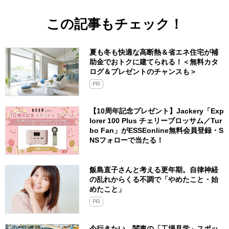
この記事もチェック！
夏も冬も快適な高断熱＆省エネ住宅が補
助金でおトクに建てられる！＜無料カタ
ログ＆プレゼントのチャンスも＞
PR
【10周年記念プレゼント】Jackery「Exp
lorer 100 Plus チェリーブロッサム／Tur
bo Fan」がESSEonline無料会員登録・S
NSフォローで当たる！
飯島直子さんと考える更年期。自律神経
の乱れからくる不調で「やめたこと・始
めたこと」
PR
今行きたい、関東の「工場見学」スポッ