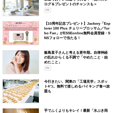
ログ＆プレゼントのチャンスも＞
PR
【10周年記念プレゼント】Jackery「Exp
lorer 100 Plus チェリーブロッサム／Tur
bo Fan」がESSEonline無料会員登録・S
NSフォローで当たる！
飯島直子さんと考える更年期。自律神経
の乱れからくる不調で「やめたこと・始
めたこと」
PR
今行きたい、関東の「工場見学」スポッ
ト4つ。無料で楽しめるバイキング食べ放
題も
手でふくよりもキレイ！最新「水ぶき両