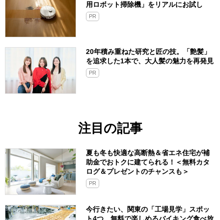
用ロボット掃除機」をリアルにお試し
PR
20年積み重ねた研究と匠の技。「艶髪」
を追求した1本で、大人髪の魅力を再発見
PR
注目の記事
夏も冬も快適な高断熱＆省エネ住宅が補
助金でおトクに建てられる！＜無料カタ
ログ＆プレゼントのチャンスも＞
PR
今行きたい、関東の「工場見学」スポッ
ト4つ。無料で楽しめるバイキング食べ放