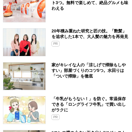
ト3つ。無料で楽しめて、絶品グルメも味
わえる
20年積み重ねた研究と匠の技。「艶髪」
を追求した1本で、大人髪の魅力を再発見
PR
家がキレイな人の「涼しげで掃除もしや
すい」部屋づくりのコツ5つ。水回りは
「ついで掃除」を徹底
「牛乳がもうない！」を防ぐ。常温保存
できる「ロングライフ牛乳」で買い出し
がラクに
PR