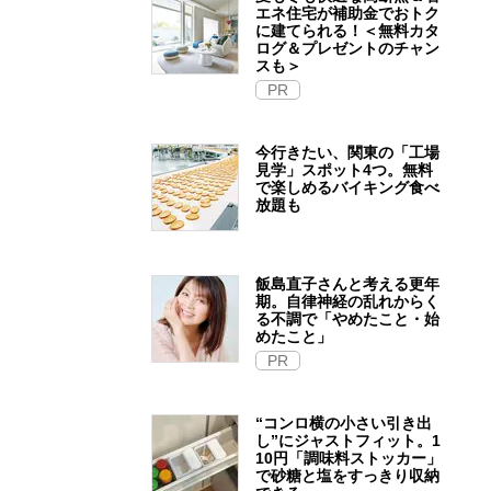
エネ住宅が補助金でおトク
に建てられる！＜無料カタ
ログ＆プレゼントのチャン
スも＞
PR
今行きたい、関東の「工場
見学」スポット4つ。無料
で楽しめるバイキング食べ
放題も
飯島直子さんと考える更年
期。自律神経の乱れからく
る不調で「やめたこと・始
めたこと」
PR
“コンロ横の小さい引き出
し”にジャストフィット。1
10円「調味料ストッカー」
で砂糖と塩をすっきり収納