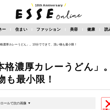
10th Anniversary
ネー
住まい
ファッション
美容
健康
読
格濃厚カレーうどん」。10分でできて、洗い物も最小限！
本格濃厚カレーうどん」
物も最小限！
クロールで次の画像
記事