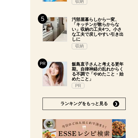
収納
汚部屋暮らしから一変、
「キッチンが散らからな
い」収納の工夫4つ。小さ
な工夫で戻しやすい引き出
しに
収納
飯島直子さんと考える更年
期。自律神経の乱れからく
る不調で「やめたこと・始
めたこと」
PR
ランキングをもっと見る