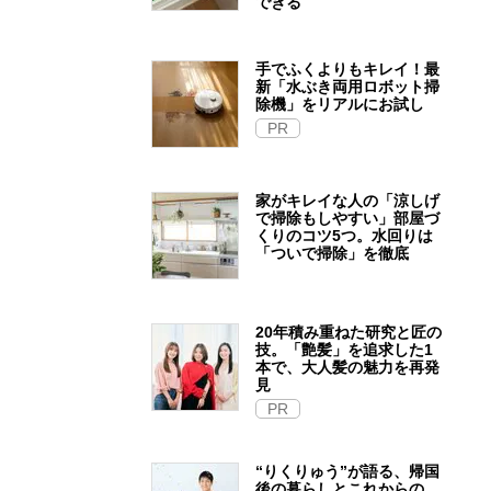
できる
手でふくよりもキレイ！最
新「水ぶき両用ロボット掃
除機」をリアルにお試し
PR
家がキレイな人の「涼しげ
で掃除もしやすい」部屋づ
くりのコツ5つ。水回りは
「ついで掃除」を徹底
20年積み重ねた研究と匠の
技。「艶髪」を追求した1
本で、大人髪の魅力を再発
見
PR
“りくりゅう”が語る、帰国
後の暮らしとこれからの