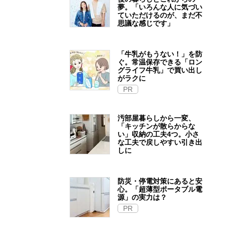
夢。「いろんな人に気づい
ていただけるのが、まだ不
思議な感じです」
「牛乳がもうない！」を防
ぐ。常温保存できる「ロン
グライフ牛乳」で買い出し
がラクに
PR
汚部屋暮らしから一変、
「キッチンが散らからな
い」収納の工夫4つ。小さ
な工夫で戻しやすい引き出
しに
防災・停電対策にあると安
心。「超薄型ポータブル電
源」の実力は？​
PR