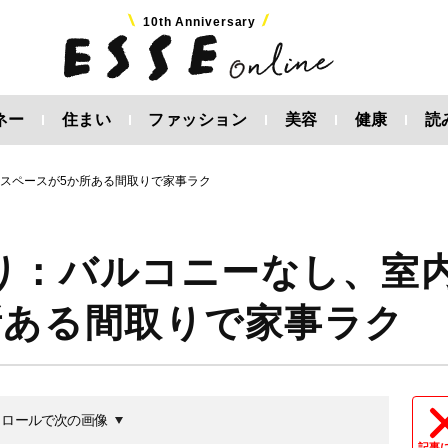
10th Anniversary
ネー
住まい
ファッション
美容
健康
読
スペースが5か所ある間取りで家事ラク
り：バルコニーなし、室
所ある間取りで家事ラク
クロールで次の画像
記事