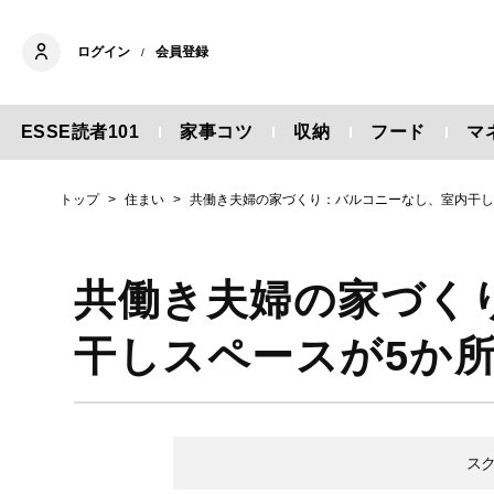
ログイン
会員登録
/
ESSE読者101
家事コツ
収納
フード
マ
トップ
住まい
共働き夫婦の家づくり：バルコニーなし、室内干し
共働き夫婦の家づく
干しスペースが5か
ス