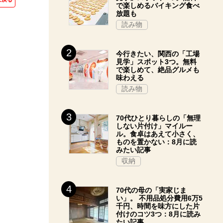
で楽しめるバイキング食べ
放題も
読み物
今行きたい、関西の「工場
見学」スポット3つ。無料
で楽しめて、絶品グルメも
味わえる
読み物
70代ひとり暮らしの「無理
しない片付け」マイルー
ル。食卓はあえて小さく、
ものを置かない：8月に読
みたい記事
収納
70代の母の「実家じま
い」。 不用品処分費用6万5
千円、時間を味方にした片
付けのコツ3つ：8月に読み
たい記事