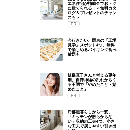
エネ住宅が補助金でおトク
に建てられる！＜無料カタ
ログ＆プレゼントのチャン
スも＞
PR
今行きたい、関東の「工場
見学」スポット4つ。無料
で楽しめるバイキング食べ
放題も
飯島直子さんと考える更年
期。自律神経の乱れからく
る不調で「やめたこと・始
めたこと」
PR
汚部屋暮らしから一変、
「キッチンが散らからな
い」収納の工夫4つ。小さ
な工夫で戻しやすい引き出