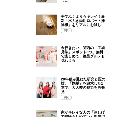
しに
手でふくよりもキレイ！最
新「水ぶき両用ロボット掃
除機」をリアルにお試し
PR
今行きたい、関西の「工場
見学」スポット3つ。無料
で楽しめて、絶品グルメも
味わえる
20年積み重ねた研究と匠の
技。「艶髪」を追求した1
本で、大人髪の魅力を再発
見
PR
家がキレイな人の「涼しげ
で掃除もしやすい」部屋づ