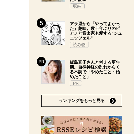
収納
アラ還から「やってよかっ
た」趣味。数十年ぶりのピ
アノと音楽家も愛する“シュ
ニッツェル”
読み物
飯島直子さんと考える更年
期。自律神経の乱れからく
る不調で「やめたこと・始
めたこと」
PR
ランキングをもっと見る