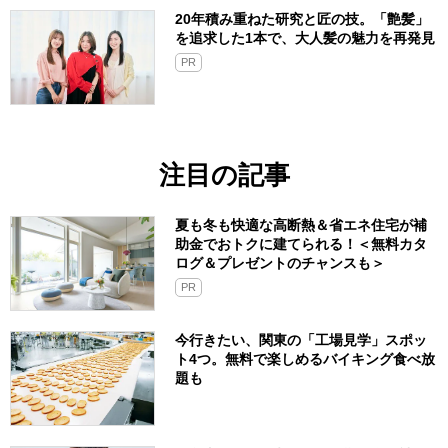
20年積み重ねた研究と匠の技。「艶髪」
を追求した1本で、大人髪の魅力を再発見
PR
注目の記事
夏も冬も快適な高断熱＆省エネ住宅が補
助金でおトクに建てられる！＜無料カタ
ログ＆プレゼントのチャンスも＞
PR
今行きたい、関東の「工場見学」スポッ
ト4つ。無料で楽しめるバイキング食べ放
題も