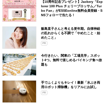
【10周年記念プレゼント】Jackery「Exp
lorer 100 Plus チェリーブロッサム／Tur
bo Fan」がESSEonline無料会員登録・S
NSフォローで当たる！
飯島直子さんと考える更年期。自律神経
の乱れからくる不調で「やめたこと・始
めたこと」
PR
今行きたい、関東の「工場見学」スポッ
ト4つ。無料で楽しめるバイキング食べ放
題も
手でふくよりもキレイ！最新「水ぶき両
用ロボット掃除機」をリアルにお試し
PR