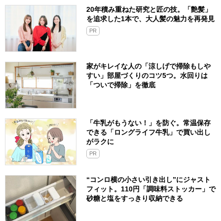
20年積み重ねた研究と匠の技。「艶髪」
を追求した1本で、大人髪の魅力を再発見
PR
家がキレイな人の「涼しげで掃除もしや
すい」部屋づくりのコツ5つ。水回りは
「ついで掃除」を徹底
「牛乳がもうない！」を防ぐ。常温保存
できる「ロングライフ牛乳」で買い出し
がラクに
PR
“コンロ横の小さい引き出し”にジャスト
フィット。110円「調味料ストッカー」で
砂糖と塩をすっきり収納できる