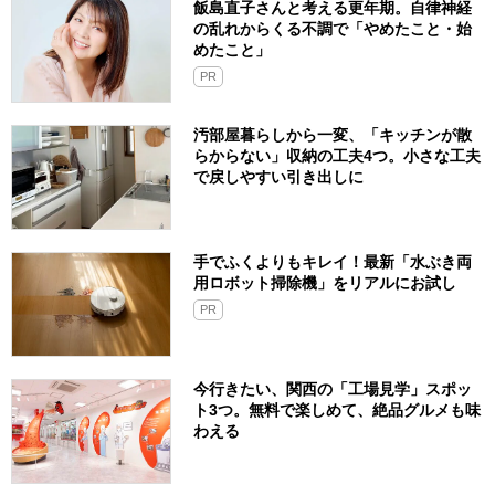
飯島直子さんと考える更年期。自律神経
の乱れからくる不調で「やめたこと・始
めたこと」
PR
汚部屋暮らしから一変、「キッチンが散
らからない」収納の工夫4つ。小さな工夫
で戻しやすい引き出しに
手でふくよりもキレイ！最新「水ぶき両
用ロボット掃除機」をリアルにお試し
PR
今行きたい、関西の「工場見学」スポッ
ト3つ。無料で楽しめて、絶品グルメも味
わえる