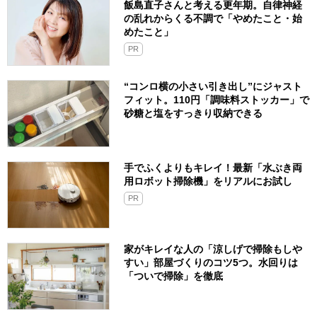
飯島直子さんと考える更年期。自律神経
の乱れからくる不調で「やめたこと・始
めたこと」
PR
“コンロ横の小さい引き出し”にジャスト
フィット。110円「調味料ストッカー」で
砂糖と塩をすっきり収納できる
手でふくよりもキレイ！最新「水ぶき両
用ロボット掃除機」をリアルにお試し
PR
家がキレイな人の「涼しげで掃除もしや
すい」部屋づくりのコツ5つ。水回りは
「ついで掃除」を徹底