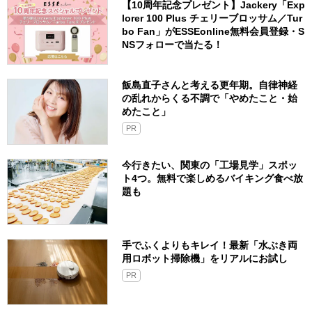
【10周年記念プレゼント】Jackery「Exp
lorer 100 Plus チェリーブロッサム／Tur
bo Fan」がESSEonline無料会員登録・S
NSフォローで当たる！
飯島直子さんと考える更年期。自律神経
の乱れからくる不調で「やめたこと・始
めたこと」
PR
今行きたい、関東の「工場見学」スポッ
ト4つ。無料で楽しめるバイキング食べ放
題も
手でふくよりもキレイ！最新「水ぶき両
用ロボット掃除機」をリアルにお試し
PR