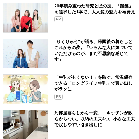
20年積み重ねた研究と匠の技。「艶髪」
を追求した1本で、大人髪の魅力を再発見
PR
“りくりゅう”が語る、帰国後の暮らしと
これからの夢。「いろんな人に気づいて
いただけるのが、まだ不思議な感じで
す」
「牛乳がもうない！」を防ぐ。常温保存
できる「ロングライフ牛乳」で買い出し
がラクに
PR
汚部屋暮らしから一変、「キッチンが散
らからない」収納の工夫4つ。小さな工夫
で戻しやすい引き出しに