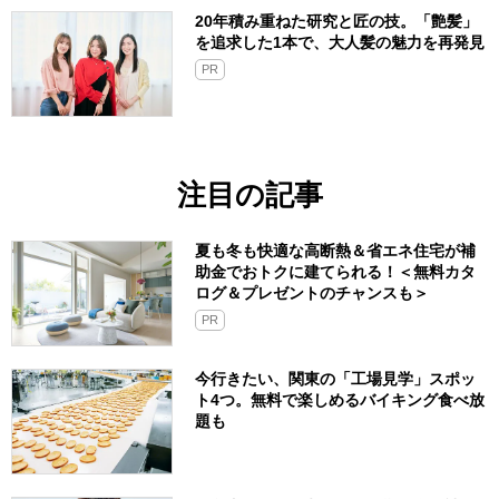
20年積み重ねた研究と匠の技。「艶髪」
を追求した1本で、大人髪の魅力を再発見
PR
注目の記事
夏も冬も快適な高断熱＆省エネ住宅が補
助金でおトクに建てられる！＜無料カタ
ログ＆プレゼントのチャンスも＞
PR
今行きたい、関東の「工場見学」スポッ
ト4つ。無料で楽しめるバイキング食べ放
題も