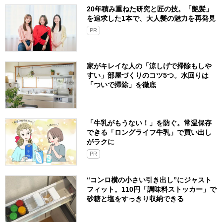
20年積み重ねた研究と匠の技。「艶髪」
を追求した1本で、大人髪の魅力を再発見
PR
家がキレイな人の「涼しげで掃除もしや
すい」部屋づくりのコツ5つ。水回りは
「ついで掃除」を徹底
「牛乳がもうない！」を防ぐ。常温保存
できる「ロングライフ牛乳」で買い出し
がラクに
PR
“コンロ横の小さい引き出し”にジャスト
フィット。110円「調味料ストッカー」で
砂糖と塩をすっきり収納できる