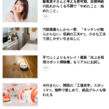
飯島直子さんと考える更年期。自律神経
の乱れからくる不調で「やめたこと・始
めたこと」
PR
汚部屋暮らしから一変、「キッチンが散
らからない」収納の工夫4つ。小さな工夫
で戻しやすい引き出しに
手でふくよりもキレイ！最新「水ぶき両
用ロボット掃除機」をリアルにお試し
PR
今行きたい、関西の「工場見学」スポッ
ト3つ。無料で楽しめて、絶品グルメも味
わえる