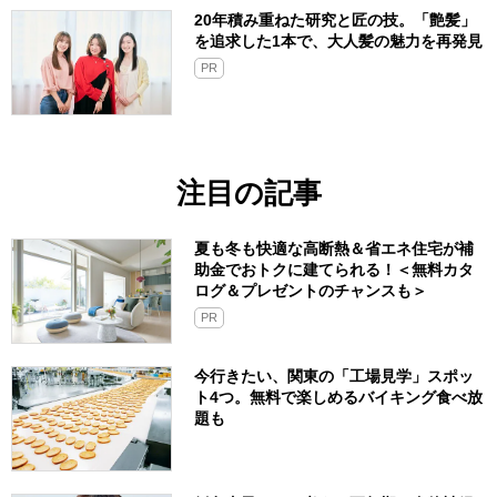
20年積み重ねた研究と匠の技。「艶髪」
を追求した1本で、大人髪の魅力を再発見
PR
注目の記事
夏も冬も快適な高断熱＆省エネ住宅が補
助金でおトクに建てられる！＜無料カタ
ログ＆プレゼントのチャンスも＞
PR
今行きたい、関東の「工場見学」スポッ
ト4つ。無料で楽しめるバイキング食べ放
題も