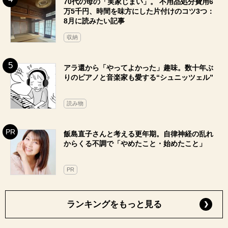
70代の母の「実家じまい」。 不用品処分費用6
万5千円、時間を味方にした片付けのコツ3つ：
8月に読みたい記事
収納
アラ還から「やってよかった」趣味。数十年ぶ
りのピアノと音楽家も愛する“シュニッツェル”
読み物
飯島直子さんと考える更年期。自律神経の乱れ
からくる不調で「やめたこと・始めたこと」
PR
ランキングをもっと見る