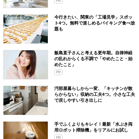
PR
今行きたい、関東の「工場見学」スポッ
ト4つ。無料で楽しめるバイキング食べ放
題も
飯島直子さんと考える更年期。自律神経
の乱れからくる不調で「やめたこと・始
めたこと」
PR
汚部屋暮らしから一変、「キッチンが散
らからない」収納の工夫4つ。小さな工夫
で戻しやすい引き出しに
手でふくよりもキレイ！最新「水ぶき両
用ロボット掃除機」をリアルにお試し
PR