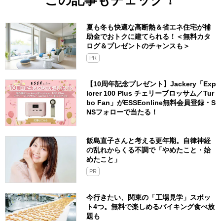
夏も冬も快適な高断熱＆省エネ住宅が補
助金でおトクに建てられる！＜無料カタ
ログ＆プレゼントのチャンスも＞
PR
【10周年記念プレゼント】Jackery「Exp
lorer 100 Plus チェリーブロッサム／Tur
bo Fan」がESSEonline無料会員登録・S
NSフォローで当たる！
飯島直子さんと考える更年期。自律神経
の乱れからくる不調で「やめたこと・始
めたこと」
PR
今行きたい、関東の「工場見学」スポッ
ト4つ。無料で楽しめるバイキング食べ放
題も