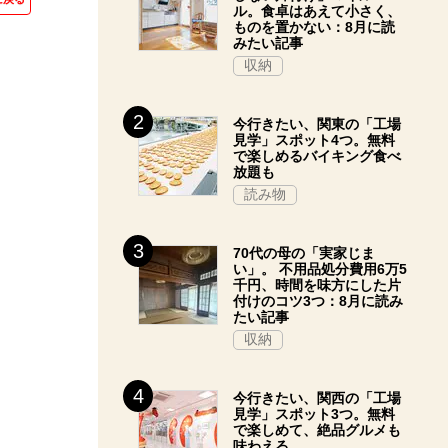
ル。食卓はあえて小さく、
ものを置かない：8月に読
みたい記事
収納
今行きたい、関東の「工場
見学」スポット4つ。無料
で楽しめるバイキング食べ
放題も
読み物
70代の母の「実家じま
い」。 不用品処分費用6万5
千円、時間を味方にした片
付けのコツ3つ：8月に読み
たい記事
収納
今行きたい、関西の「工場
見学」スポット3つ。無料
で楽しめて、絶品グルメも
味わえる