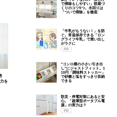
で掃除もしやすい」部屋づ
くりのコツ5つ。水回りは
「ついで掃除」を徹底
「牛乳がもうない！」を防
ぐ。常温保存できる「ロン
グライフ牛乳」で買い出し
がラクに
PR
“コンロ横の小さい引き出
し”にジャストフィット。1
10円「調味料ストッカー」
艶
で砂糖と塩をすっきり収納
できる
魅力を
防災・停電対策にあると安
心。「超薄型ポータブル電
源」の実力は？​
PR