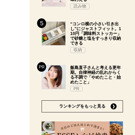
読み物
“コンロ横の小さい引き出
し”にジャストフィット。1
10円「調味料ストッカー」
で砂糖と塩をすっきり収納
できる
収納
飯島直子さんと考える更年
期。自律神経の乱れからく
る不調で「やめたこと・始
めたこと」
PR
ランキングをもっと見る