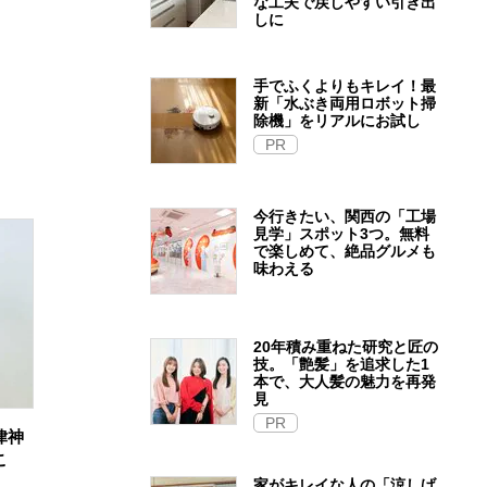
な工夫で戻しやすい引き出
しに
手でふくよりもキレイ！最
新「水ぶき両用ロボット掃
除機」をリアルにお試し
PR
今行きたい、関西の「工場
見学」スポット3つ。無料
で楽しめて、絶品グルメも
味わえる
20年積み重ねた研究と匠の
技。「艶髪」を追求した1
本で、大人髪の魅力を再発
見
PR
律神
こ
家がキレイな人の「涼しげ