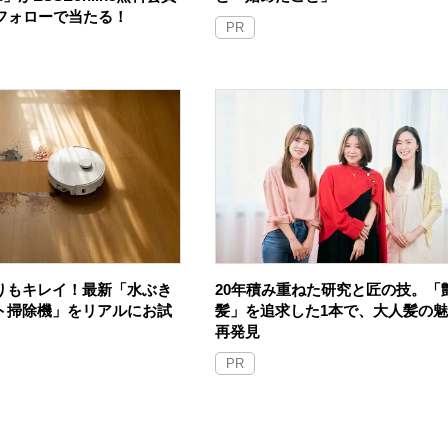
Sフォローで当たる！
PR
りもキレイ！最新「水ぶき
20年積み重ねた研究と匠の技。「
ト掃除機」をリアルにお試
髪」を追求した1本で、大人髪の
再発見
PR