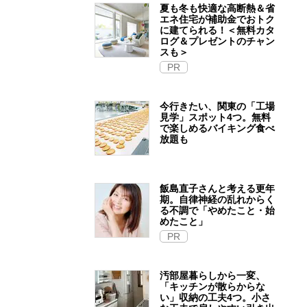
夏も冬も快適な高断熱＆省
エネ住宅が補助金でおトク
に建てられる！＜無料カタ
ログ＆プレゼントのチャン
スも＞
PR
今行きたい、関東の「工場
見学」スポット4つ。無料
で楽しめるバイキング食べ
放題も
飯島直子さんと考える更年
期。自律神経の乱れからく
る不調で「やめたこと・始
めたこと」
PR
汚部屋暮らしから一変、
「キッチンが散らからな
い」収納の工夫4つ。小さ