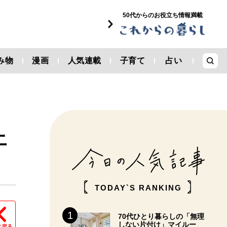
50代からのお役立ち情報満載
み物
漫画
人気連載
子育て
占い
上
TODAY`S RANKING
70代ひとり暮らしの「無理
しない片付け」マイルー
に戻る