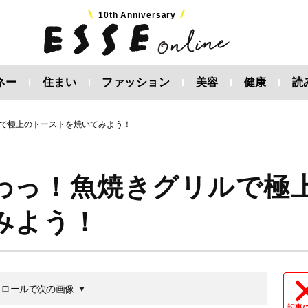
10th Anniversary
ネー
住まい
ファッション
美容
健康
読
で極上のトーストを焼いてみよう！
わっ！魚焼きグリルで極
みよう！
クロールで次の画像
記事