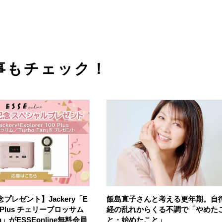
事もチェック！
プレゼント】Jackery「E
飯島直子さんと考える更年期。自
100 Plus チェリーブロッサム
経の乱れからくる不調で「やめた
an」がESSEonline無料会員
と・始めたこと」