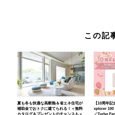
この記
夏も冬も快適な高断熱＆省エネ住宅が
【10周年記念
補助金でおトクに建てられる！＜無料
xplorer 
カタログ＆プレゼントのチャンスも＞
／Turbo F