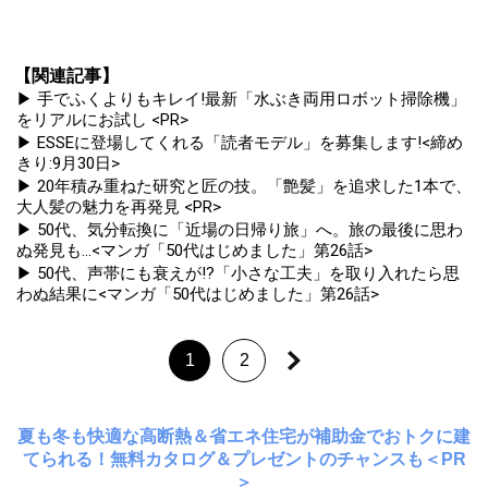
【関連記事】
▶ 手でふくよりもキレイ!最新「水ぶき両用ロボット掃除機」
をリアルにお試し <PR>
▶ ESSEに登場してくれる「読者モデル」を募集します!<締め
きり:9月30日>
▶ 20年積み重ねた研究と匠の技。「艶髪」を追求した1本で、
大人髪の魅力を再発見 <PR>
▶ 50代、気分転換に「近場の日帰り旅」へ。旅の最後に思わ
ぬ発見も...<マンガ「50代はじめました」第26話>
▶ 50代、声帯にも衰えが!?「小さな工夫」を取り入れたら思
わぬ結果に<マンガ「50代はじめました」第26話>
1
2
夏も冬も快適な高断熱＆省エネ住宅が補助金でおトクに建
てられる！無料カタログ＆プレゼントのチャンスも＜PR
＞