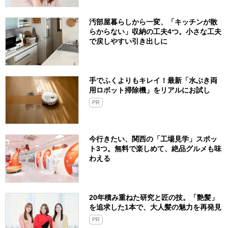
汚部屋暮らしから一変、「キッチンが散
らからない」収納の工夫4つ。小さな工夫
で戻しやすい引き出しに
手でふくよりもキレイ！最新「水ぶき両
用ロボット掃除機」をリアルにお試し
PR
今行きたい、関西の「工場見学」スポッ
ト3つ。無料で楽しめて、絶品グルメも味
わえる
20年積み重ねた研究と匠の技。「艶髪」
を追求した1本で、大人髪の魅力を再発見
PR