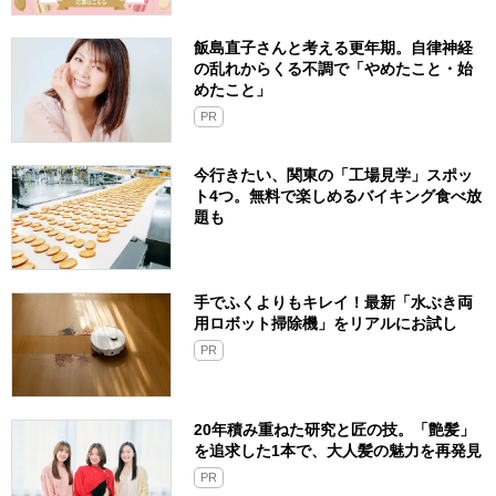
飯島直子さんと考える更年期。自律神経
の乱れからくる不調で「やめたこと・始
めたこと」
PR
今行きたい、関東の「工場見学」スポッ
ト4つ。無料で楽しめるバイキング食べ放
題も
手でふくよりもキレイ！最新「水ぶき両
用ロボット掃除機」をリアルにお試し
PR
20年積み重ねた研究と匠の技。「艶髪」
を追求した1本で、大人髪の魅力を再発見
PR