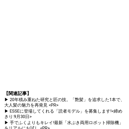
【関連記事】
▶ 20年積み重ねた研究と匠の技。「艶髪」を追求した1本で、
大人髪の魅力を再発見 <PR>
▶ ESSEに登場してくれる「読者モデル」を募集します!<締め
きり:9月30日>
▶ 手でふくよりもキレイ!最新「水ぶき両用ロボット掃除機」
をリアルにお試し <PR>