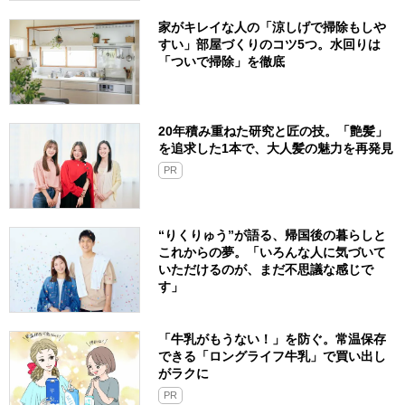
家がキレイな人の「涼しげで掃除もしや
すい」部屋づくりのコツ5つ。水回りは
「ついで掃除」を徹底
20年積み重ねた研究と匠の技。「艶髪」
を追求した1本で、大人髪の魅力を再発見
PR
“りくりゅう”が語る、帰国後の暮らしと
これからの夢。「いろんな人に気づいて
いただけるのが、まだ不思議な感じで
す」
「牛乳がもうない！」を防ぐ。常温保存
できる「ロングライフ牛乳」で買い出し
がラクに
PR