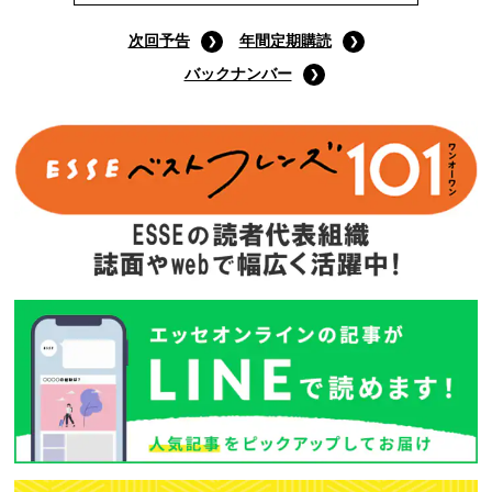
9月号特装版
(定価:1400円)
Amazonで購入する
次回予告
年間定期購読
バックナンバー