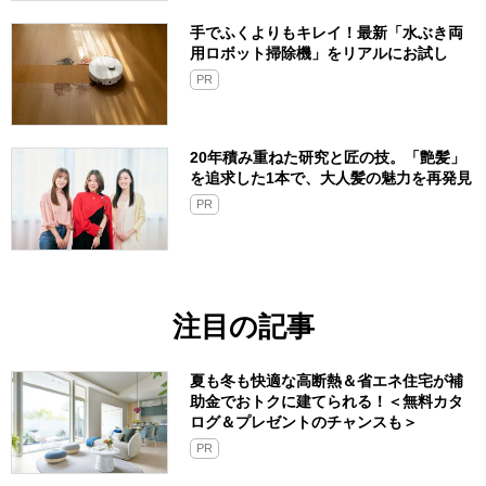
手でふくよりもキレイ！最新「水ぶき両
用ロボット掃除機」をリアルにお試し
PR
20年積み重ねた研究と匠の技。「艶髪」
を追求した1本で、大人髪の魅力を再発見
PR
注目の記事
夏も冬も快適な高断熱＆省エネ住宅が補
助金でおトクに建てられる！＜無料カタ
ログ＆プレゼントのチャンスも＞
PR