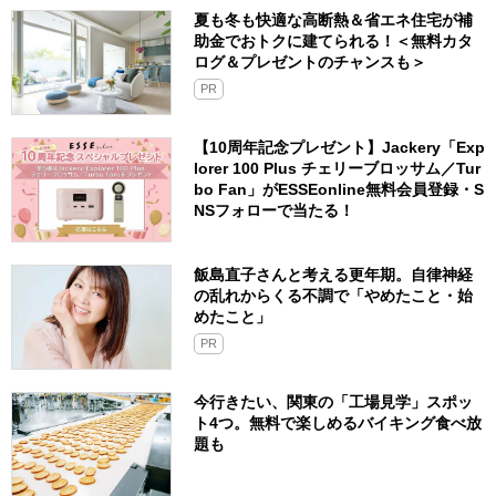
夏も冬も快適な高断熱＆省エネ住宅が補
助金でおトクに建てられる！＜無料カタ
ログ＆プレゼントのチャンスも＞
PR
【10周年記念プレゼント】Jackery「Exp
lorer 100 Plus チェリーブロッサム／Tur
bo Fan」がESSEonline無料会員登録・S
NSフォローで当たる！
飯島直子さんと考える更年期。自律神経
の乱れからくる不調で「やめたこと・始
めたこと」
PR
今行きたい、関東の「工場見学」スポッ
ト4つ。無料で楽しめるバイキング食べ放
題も