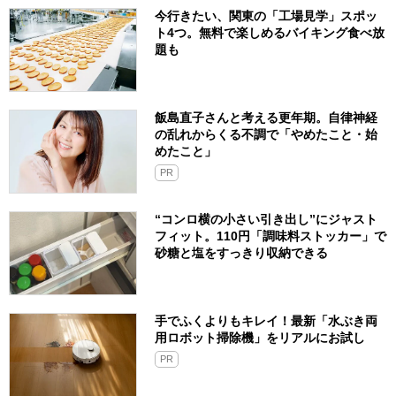
今行きたい、関東の「工場見学」スポッ
ト4つ。無料で楽しめるバイキング食べ放
題も
飯島直子さんと考える更年期。自律神経
の乱れからくる不調で「やめたこと・始
めたこと」
PR
“コンロ横の小さい引き出し”にジャスト
フィット。110円「調味料ストッカー」で
砂糖と塩をすっきり収納できる
手でふくよりもキレイ！最新「水ぶき両
用ロボット掃除機」をリアルにお試し
PR