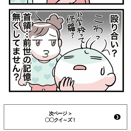
次ページ ＞
〇〇クイ～ズ！