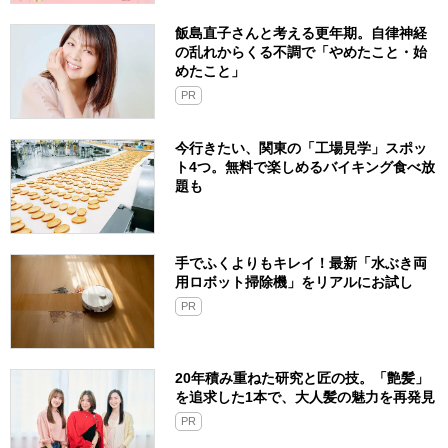
飯島直子さんと考える更年期。自律神経
の乱れからくる不調で「やめたこと・始
めたこと」
PR
今行きたい、関東の「工場見学」スポッ
ト4つ。無料で楽しめるバイキング食べ放
題も
手でふくよりもキレイ！最新「水ぶき両
用ロボット掃除機」をリアルにお試し
PR
20年積み重ねた研究と匠の技。「艶髪」
を追求した1本で、大人髪の魅力を再発見
PR