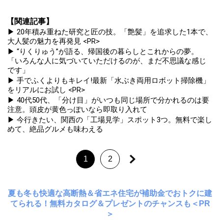
【関連記事】
▶ 20年積み重ねた研究と匠の技。「艶髪」を追求した1本で、
大人髪の魅力を再発見 <PR>
▶ “りくりゅう”が語る、帰国後の暮らしとこれからの夢。
「いろんな人に気づいていただけるのが、まだ不思議な感じ
です」
▶ 手でふくよりもキレイ!最新「水ぶき両用ロボット掃除機」
をリアルにお試し <PR>
▶ 40代50代、「分け目」がいつも同じ場所で分かれるのは要
注意。頭皮が黄色っぽいなら即取り入れて
▶ 今行きたい、関西の「工場見学」スポット3つ。無料で楽し
めて、絶品グルメも味わえる
1
2
夏も冬も快適な高断熱＆省エネ住宅が補助金でおトクに建
てられる！無料カタログ＆プレゼントのチャンスも＜PR
＞