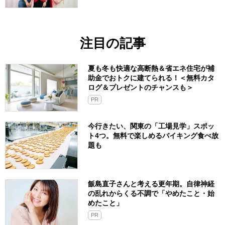
注目の記事
夏も冬も快適な高断熱＆省エネ住宅が補
助金でおトクに建てられる！＜無料カタ
ログ＆プレゼントのチャンスも＞
PR
今行きたい、関東の「工場見学」スポッ
ト4つ。無料で楽しめるバイキング食べ放
題も
飯島直子さんと考える更年期。自律神経
の乱れからくる不調で「やめたこと・始
めたこと」
PR