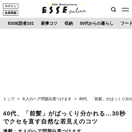
10th Anniversary
ログイン
会員登録
ESSE読者101
家事コツ
収納
50代からの暮らし
フー
トップ
大人のヘア問題白黒つけます
40代、「前髪」がぱっくり分
40代、「前髪」がぱっくり分かれる…30秒
でクセを直す自然な若見えのコツ
連載：
大人のヘア問題白黒つけます