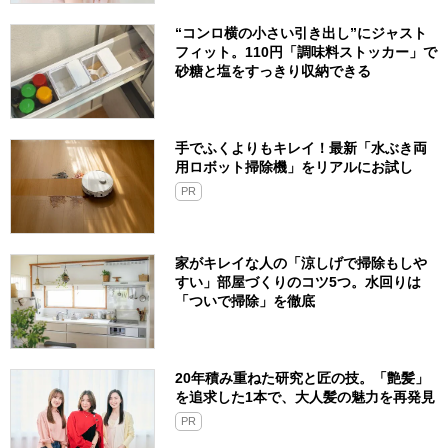
“コンロ横の小さい引き出し”にジャスト
フィット。110円「調味料ストッカー」で
砂糖と塩をすっきり収納できる
手でふくよりもキレイ！最新「水ぶき両
用ロボット掃除機」をリアルにお試し
PR
家がキレイな人の「涼しげで掃除もしや
すい」部屋づくりのコツ5つ。水回りは
「ついで掃除」を徹底
20年積み重ねた研究と匠の技。「艶髪」
を追求した1本で、大人髪の魅力を再発見
PR