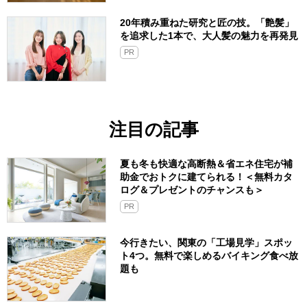
20年積み重ねた研究と匠の技。「艶髪」
を追求した1本で、大人髪の魅力を再発見
PR
注目の記事
夏も冬も快適な高断熱＆省エネ住宅が補
助金でおトクに建てられる！＜無料カタ
ログ＆プレゼントのチャンスも＞
PR
今行きたい、関東の「工場見学」スポッ
ト4つ。無料で楽しめるバイキング食べ放
題も