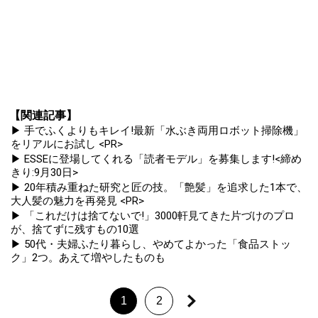
【関連記事】
▶ 手でふくよりもキレイ!最新「水ぶき両用ロボット掃除機」
をリアルにお試し <PR>
▶ ESSEに登場してくれる「読者モデル」を募集します!<締め
きり:9月30日>
▶ 20年積み重ねた研究と匠の技。「艶髪」を追求した1本で、
大人髪の魅力を再発見 <PR>
▶ 「これだけは捨てないで!」3000軒見てきた片づけのプロ
が、捨てずに残すもの10選
▶ 50代・夫婦ふたり暮らし、やめてよかった「食品ストッ
ク」2つ。あえて増やしたものも
1
2