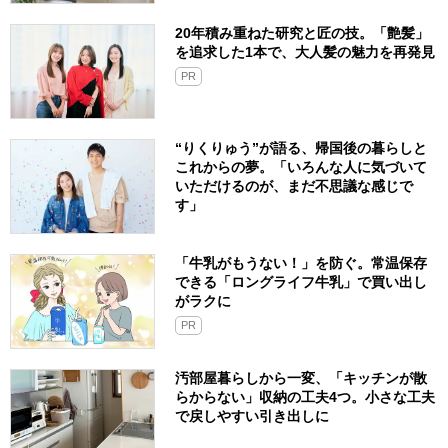
20年積み重ねた研究と匠の技。「艶髪」
を追求した1本で、大人髪の魅力を再発見
PR
“りくりゅう”が語る、帰国後の暮らしと
これからの夢。「いろんな人に気づいて
いただけるのが、まだ不思議な感じで
す」
「牛乳がもうない！」を防ぐ。常温保存
できる「ロングライフ牛乳」で買い出し
がラクに
PR
汚部屋暮らしから一変、「キッチンが散
らからない」収納の工夫4つ。小さな工夫
で戻しやすい引き出しに