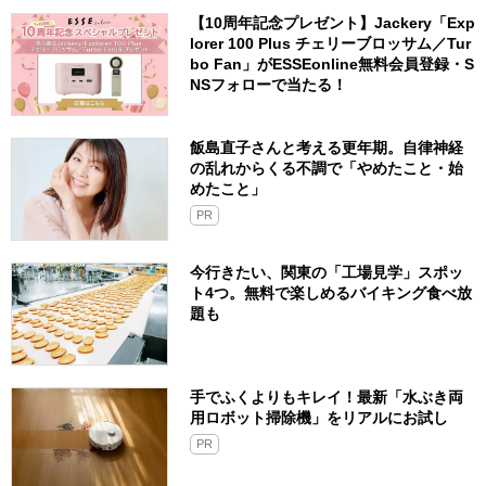
【10周年記念プレゼント】Jackery「Exp
lorer 100 Plus チェリーブロッサム／Tur
bo Fan」がESSEonline無料会員登録・S
NSフォローで当たる！
飯島直子さんと考える更年期。自律神経
の乱れからくる不調で「やめたこと・始
めたこと」
PR
今行きたい、関東の「工場見学」スポッ
ト4つ。無料で楽しめるバイキング食べ放
題も
手でふくよりもキレイ！最新「水ぶき両
用ロボット掃除機」をリアルにお試し
PR