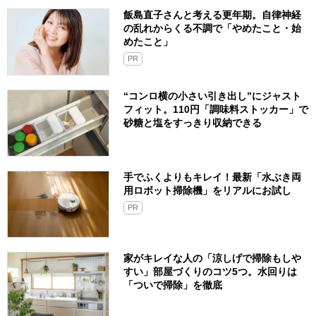
飯島直子さんと考える更年期。自律神経
の乱れからくる不調で「やめたこと・始
めたこと」
PR
“コンロ横の小さい引き出し”にジャスト
フィット。110円「調味料ストッカー」で
砂糖と塩をすっきり収納できる
手でふくよりもキレイ！最新「水ぶき両
用ロボット掃除機」をリアルにお試し
PR
家がキレイな人の「涼しげで掃除もしや
すい」部屋づくりのコツ5つ。水回りは
「ついで掃除」を徹底