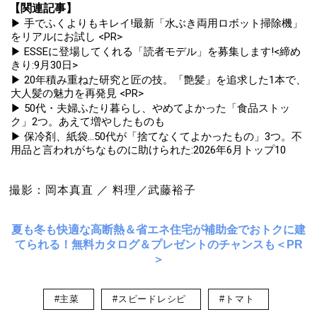
【関連記事】
▶ 手でふくよりもキレイ!最新「水ぶき両用ロボット掃除機」
をリアルにお試し <PR>
▶ ESSEに登場してくれる「読者モデル」を募集します!<締め
きり:9月30日>
▶ 20年積み重ねた研究と匠の技。「艶髪」を追求した1本で、
大人髪の魅力を再発見 <PR>
▶ 50代・夫婦ふたり暮らし、やめてよかった「食品ストッ
ク」2つ。あえて増やしたものも
▶ 保冷剤、紙袋...50代が「捨てなくてよかったもの」3つ。不
用品と言われがちなものに助けられた:2026年6月トップ10
撮影：岡本真直 ／ 料理／武藤裕子
夏も冬も快適な高断熱＆省エネ住宅が補助金でおトクに建
てられる！無料カタログ＆プレゼントのチャンスも＜PR
＞
#主菜
#スピードレシピ
#トマト