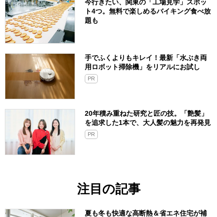
今行きたい、関東の「工場見学」スポッ
ト4つ。無料で楽しめるバイキング食べ放
題も
手でふくよりもキレイ！最新「水ぶき両
用ロボット掃除機」をリアルにお試し
PR
20年積み重ねた研究と匠の技。「艶髪」
を追求した1本で、大人髪の魅力を再発見
PR
注目の記事
夏も冬も快適な高断熱＆省エネ住宅が補