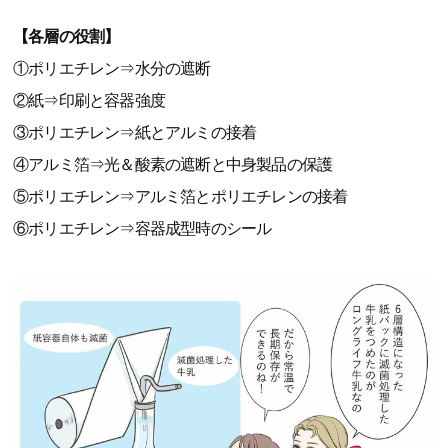
【各層の役割】
①ポリエチレン⇒水分の遮断
②紙⇒印刷と容器強度
③ポリエチレン⇒紙とアルミの接着
④アルミ箔⇒光＆酸素の遮断と中身製品の保護
⑤ポリエチレン⇒アルミ箔とポリエチレンの接着
⑥ポリエチレン⇒容器成型時のシール