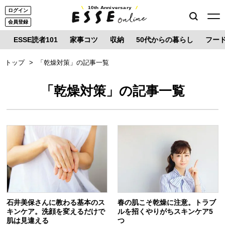
10th Anniversary
ログイン
会員登録
ESSE読者101
家事コツ
収納
50代からの暮らし
フー
トップ
「乾燥対策」の記事一覧
「乾燥対策」の記事一覧
石井美保さんに教わる基本のス
春の肌こそ乾燥に注意。トラブ
キンケア。洗顔を変えるだけで
ルを招くやりがちスキンケア5
肌は見違える
つ