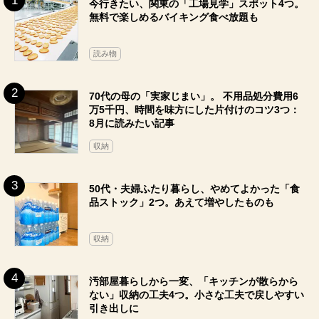
今行きたい、関東の「工場見学」スポット4つ。
無料で楽しめるバイキング食べ放題も
読み物
70代の母の「実家じまい」。 不用品処分費用6
万5千円、時間を味方にした片付けのコツ3つ：
8月に読みたい記事
収納
50代・夫婦ふたり暮らし、やめてよかった「食
品ストック」2つ。あえて増やしたものも
収納
汚部屋暮らしから一変、「キッチンが散らから
ない」収納の工夫4つ。小さな工夫で戻しやすい
引き出しに