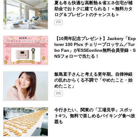
夏も冬も快適な高断熱＆省エネ住宅が補
助金でおトクに建てられる！＜無料カタ
ログ＆プレゼントのチャンスも＞
PR
【10周年記念プレゼント】Jackery「Exp
lorer 100 Plus チェリーブロッサム／Tur
bo Fan」がESSEonline無料会員登録・S
NSフォローで当たる！
飯島直子さんと考える更年期。自律神経
の乱れからくる不調で「やめたこと・始
めたこと」
PR
今行きたい、関東の「工場見学」スポッ
ト4つ。無料で楽しめるバイキング食べ放
題も