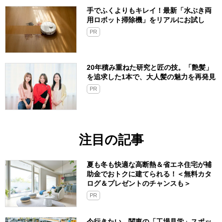
手でふくよりもキレイ！最新「水ぶき両
用ロボット掃除機」をリアルにお試し
PR
20年積み重ねた研究と匠の技。「艶髪」
を追求した1本で、大人髪の魅力を再発見
PR
注目の記事
夏も冬も快適な高断熱＆省エネ住宅が補
助金でおトクに建てられる！＜無料カタ
ログ＆プレゼントのチャンスも＞
PR
今行きたい、関東の「工場見学」スポッ