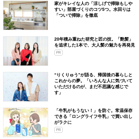
家がキレイな人の「涼しげで掃除もしや
すい」部屋づくりのコツ5つ。水回りは
「ついで掃除」を徹底
20年積み重ねた研究と匠の技。「艶髪」
を追求した1本で、大人髪の魅力を再発見
PR
“りくりゅう”が語る、帰国後の暮らしと
これからの夢。「いろんな人に気づいて
いただけるのが、まだ不思議な感じで
す」
「牛乳がもうない！」を防ぐ。常温保存
できる「ロングライフ牛乳」で買い出し
がラクに
PR