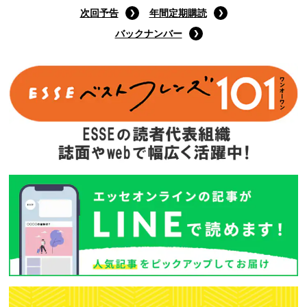
9月号特装版
(定価:1400円)
Amazonで購入する
次回予告
年間定期購読
バックナンバー